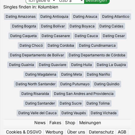
Singles finden in: Kolumbien
Dating Amazonas
Dating Antioquia
Dating Arauca
Dating Atlantico
Dating Bogota
Dating Bolívar
Dating Boyaca
Dating Caldas
Dating Caqueta
Dating Casanare
Dating Cauca
Dating Cesar
Dating Chocó
Dating Cordoba
Dating Cundinamarca
Dating Departamento de Bolívar
Dating Departamento de Córdoba
Dating Guainia
Dating Guaviare
Dating Huila
Dating La Guajira
Dating Magdalena
Dating Meta
Dating Nariño
Dating North Santander
Dating Putumayo
Dating Quindio
Dating Risaralda
Dating San Andres and Providencia
Dating Santander
Dating Sucre
Dating Tolima
Dating Valle del Cauca
Dating Vaupés
Dating Vichada
News
|
Fakes
|
Shop
|
Meinungen
Cookies & DSGVO
|
Werbung
|
Über uns
|
Datenschutz
|
AGB
|