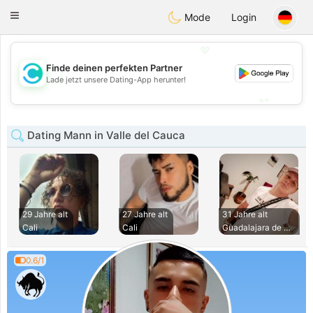
olombia
Citas
Toggle
Mode
Login
navigation
💖
Finde deinen perfekten Partner
💖
Lade jetzt unsere Dating-App herunter!
💕
💕
Dating Mann in Valle del Cauca
29 Jahre alt
27 Jahre alt
31 Jahre alt
Cali
Cali
Guadalajara de Bug
0.6/1