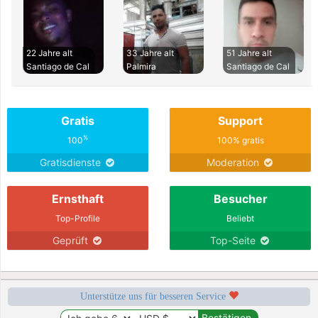
22 Jahre alt
33 Jahre alt
51 Jahre alt
Santiago de Cal
Palmira
Santiago de Cal
Gratis
Support
%
100
100% gratis
Gratisdienste
Moderation
Ernsthaft
Besucher
Top-Profile
Beliebt
Geprüft
Top-Seite
Unterstütze uns für besseren Service