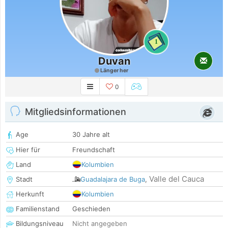
1
Duvan
Länger her
0
Mitgliedsinformationen
Age
30 Jahre alt
Hier für
Freundschaft
Land
Kolumbien
Valle del Cauca
Stadt
Guadalajara de Buga
,
Herkunft
Kolumbien
Familienstand
Geschieden
Bildungsniveau
Nicht angegeben