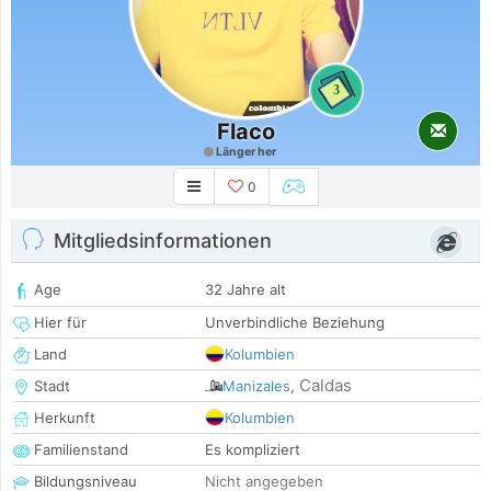
3
Flaco
Länger her
0
Mitgliedsinformationen
Age
32 Jahre alt
Hier für
Unverbindliche Beziehung
Land
Kolumbien
Caldas
Stadt
Manizales
,
Herkunft
Kolumbien
Familienstand
Es kompliziert
Bildungsniveau
Nicht angegeben