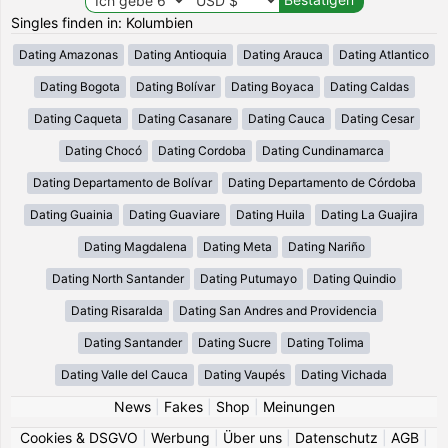
Singles finden in: Kolumbien
Dating Amazonas
Dating Antioquia
Dating Arauca
Dating Atlantico
Dating Bogota
Dating Bolívar
Dating Boyaca
Dating Caldas
Dating Caqueta
Dating Casanare
Dating Cauca
Dating Cesar
Dating Chocó
Dating Cordoba
Dating Cundinamarca
Dating Departamento de Bolívar
Dating Departamento de Córdoba
Dating Guainia
Dating Guaviare
Dating Huila
Dating La Guajira
Dating Magdalena
Dating Meta
Dating Nariño
Dating North Santander
Dating Putumayo
Dating Quindio
Dating Risaralda
Dating San Andres and Providencia
Dating Santander
Dating Sucre
Dating Tolima
Dating Valle del Cauca
Dating Vaupés
Dating Vichada
News
|
Fakes
|
Shop
|
Meinungen
Cookies & DSGVO
|
Werbung
|
Über uns
|
Datenschutz
|
AGB
|