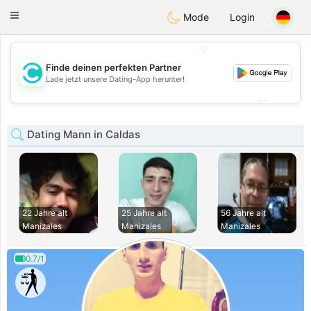
olombia
Citas
Toggle
Mode
Login
navigation
💖
Finde deinen perfekten Partner
💖
Lade jetzt unsere Dating-App herunter!
💕
💕
Dating Mann in Caldas
22 Jahre alt
25 Jahre alt
56 Jahre alt
Manizales
Manizales
Manizales
0.7/1