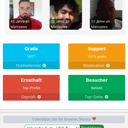
45 Jahre alt
22 Jahre alt
57 Jahre alt
Manizales
Manizales
Manizales
Gratis
Support
%
100
100% gratis
Gratisdienste
Moderation
Ernsthaft
Besucher
Top-Profile
Beliebt
Geprüft
Top-Seite
Unterstütze uns für besseren Service