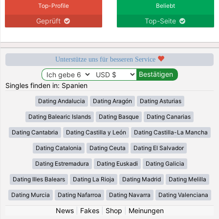
Top-Profile
Beliebt
Geprüft
Top-Seite
Unterstütze uns für besseren Service
Singles finden in: Spanien
Dating Andalucia
Dating Aragón
Dating Asturias
Dating Balearic Islands
Dating Basque
Dating Canarias
Dating Cantabria
Dating Castilla y León
Dating Castilla-La Mancha
Dating Catalonia
Dating Ceuta
Dating El Salvador
Dating Estremadura
Dating Euskadi
Dating Galicia
Dating Illes Balears
Dating La Rioja
Dating Madrid
Dating Melilla
Dating Murcia
Dating Nafarroa
Dating Navarra
Dating Valenciana
News
|
Fakes
|
Shop
|
Meinungen