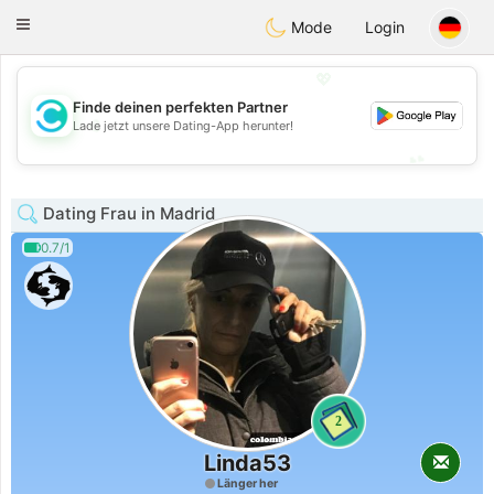
olombia
Citas
Toggle
Mode
Login
navigation
💖
Finde deinen perfekten Partner
💖
Lade jetzt unsere Dating-App herunter!
💕
💕
Dating Frau in Madrid
0.7/1
2
Linda53
Länger her