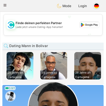
olombia
Citas
Toggle
Mode
Login
navigation
💖
Finde deinen perfekten Partner
💖
Lade jetzt unsere Dating-App herunter!
💕
💕
Dating Mann in Bolivar
25 Jahre alt
35 Jahre alt
26 Jahre alt
Cartagena
Cartagena
Cartagena
0.9/1