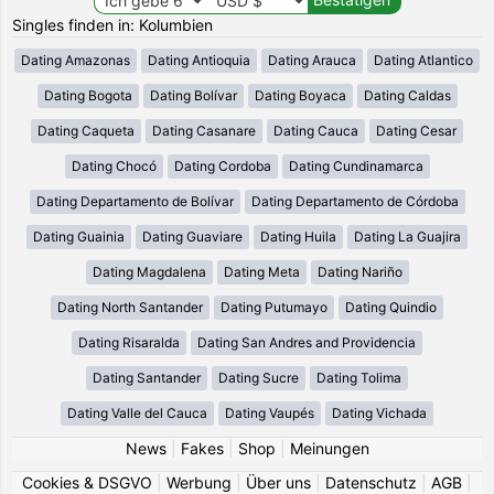
Singles finden in: Kolumbien
Dating Amazonas
Dating Antioquia
Dating Arauca
Dating Atlantico
Dating Bogota
Dating Bolívar
Dating Boyaca
Dating Caldas
Dating Caqueta
Dating Casanare
Dating Cauca
Dating Cesar
Dating Chocó
Dating Cordoba
Dating Cundinamarca
Dating Departamento de Bolívar
Dating Departamento de Córdoba
Dating Guainia
Dating Guaviare
Dating Huila
Dating La Guajira
Dating Magdalena
Dating Meta
Dating Nariño
Dating North Santander
Dating Putumayo
Dating Quindio
Dating Risaralda
Dating San Andres and Providencia
Dating Santander
Dating Sucre
Dating Tolima
Dating Valle del Cauca
Dating Vaupés
Dating Vichada
News
|
Fakes
|
Shop
|
Meinungen
Cookies & DSGVO
|
Werbung
|
Über uns
|
Datenschutz
|
AGB
|