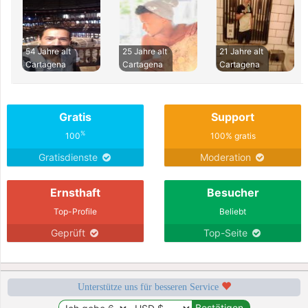
54 Jahre alt
25 Jahre alt
21 Jahre alt
Cartagena
Cartagena
Cartagena
Gratis
Support
%
100
100% gratis
Gratisdienste
Moderation
Ernsthaft
Besucher
Top-Profile
Beliebt
Geprüft
Top-Seite
Unterstütze uns für besseren Service