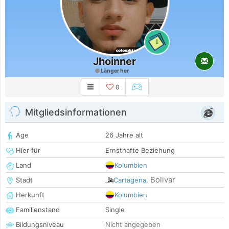
1
Jhoinner
Länger her
0
Mitgliedsinformationen
Age
26 Jahre alt
Hier für
Ernsthafte Beziehung
Land
Kolumbien
Bolivar
Stadt
Cartagena
,
Herkunft
Kolumbien
Familienstand
Single
Bildungsniveau
Nicht angegeben