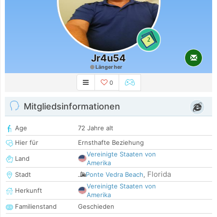
2
Jr4u54
Länger her
0
Mitgliedsinformationen
Age
72 Jahre alt
Hier für
Ernsthafte Beziehung
Vereinigte Staaten von
Land
Amerika
Florida
Stadt
Ponte Vedra Beach
,
Vereinigte Staaten von
Herkunft
Amerika
Familienstand
Geschieden