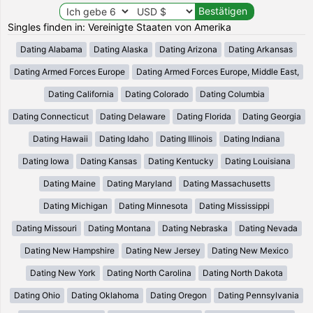
Singles finden in: Vereinigte Staaten von Amerika
Dating Alabama
Dating Alaska
Dating Arizona
Dating Arkansas
Dating Armed Forces Europe
Dating Armed Forces Europe, Middle East,
Dating California
Dating Colorado
Dating Columbia
Dating Connecticut
Dating Delaware
Dating Florida
Dating Georgia
Dating Hawaii
Dating Idaho
Dating Illinois
Dating Indiana
Dating Iowa
Dating Kansas
Dating Kentucky
Dating Louisiana
Dating Maine
Dating Maryland
Dating Massachusetts
Dating Michigan
Dating Minnesota
Dating Mississippi
Dating Missouri
Dating Montana
Dating Nebraska
Dating Nevada
Dating New Hampshire
Dating New Jersey
Dating New Mexico
Dating New York
Dating North Carolina
Dating North Dakota
Dating Ohio
Dating Oklahoma
Dating Oregon
Dating Pennsylvania