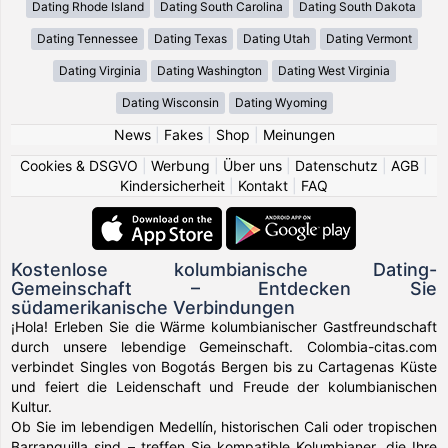
Dating Rhode Island
Dating South Carolina
Dating South Dakota
Dating Tennessee
Dating Texas
Dating Utah
Dating Vermont
Dating Virginia
Dating Washington
Dating West Virginia
Dating Wisconsin
Dating Wyoming
News
|
Fakes
|
Shop
|
Meinungen
Cookies & DSGVO
|
Werbung
|
Über uns
|
Datenschutz
|
AGB
|
Kindersicherheit
|
Kontakt
|
FAQ
Kostenlose kolumbianische Dating-
Gemeinschaft – Entdecken Sie
südamerikanische Verbindungen
¡Hola! Erleben Sie die Wärme kolumbianischer Gastfreundschaft
durch unsere lebendige Gemeinschaft. Colombia-citas.com
verbindet Singles von Bogotás Bergen bis zu Cartagenas Küste
und feiert die Leidenschaft und Freude der kolumbianischen
Kultur.
Ob Sie im lebendigen Medellín, historischen Cali oder tropischen
Barranquilla sind – treffen Sie kompatible Kolumbianer, die Ihre