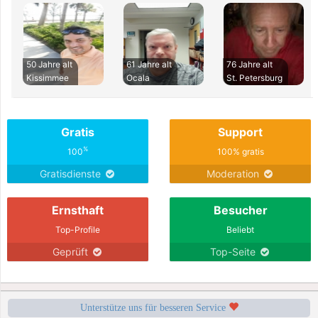
50 Jahre alt
61 Jahre alt
76 Jahre alt
Kissimmee
Ocala
St. Petersburg
Gratis
Support
%
100
100% gratis
Gratisdienste
Moderation
Ernsthaft
Besucher
Top-Profile
Beliebt
Geprüft
Top-Seite
Unterstütze uns für besseren Service