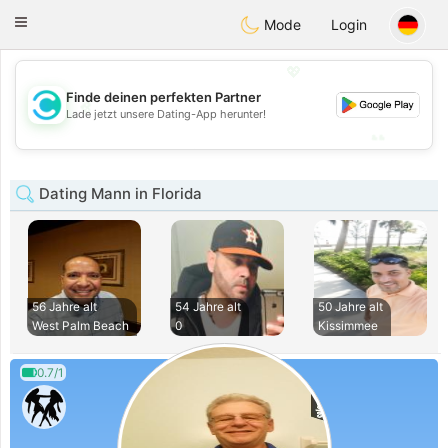
olombia
Citas
Toggle
Mode
Login
navigation
💖
Finde deinen perfekten Partner
💖
Lade jetzt unsere Dating-App herunter!
💕
💕
Dating Mann in Florida
56 Jahre alt
54 Jahre alt
50 Jahre alt
West Palm Beach
0
Kissimmee
0.7/1