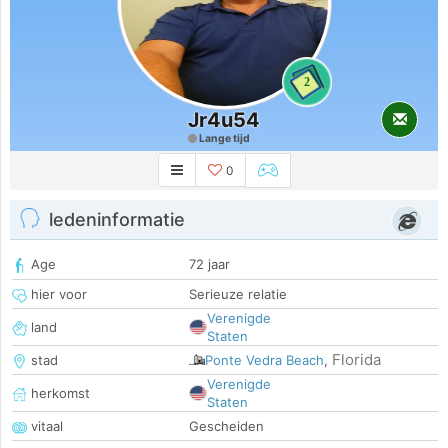
2
Jr4u54
Lange tijd
0
ledeninformatie
Age
72 jaar
hier voor
Serieuze relatie
Verenigde
land
Staten
Florida
stad
Ponte Vedra Beach
,
Verenigde
herkomst
Staten
vitaal
Gescheiden