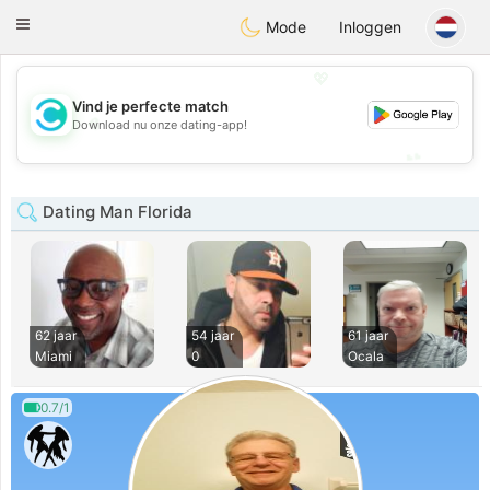
olombia
Citas
Toggle
Mode
Inloggen
navigation
💖
Vind je perfecte match
💖
Download nu onze dating-app!
💕
💕
Dating Man Florida
62 jaar
54 jaar
61 jaar
Miami
0
Ocala
0.7/1