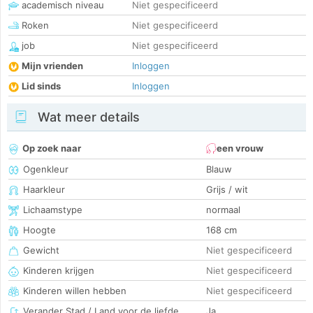
academisch niveau
Niet gespecificeerd
Roken
Niet gespecificeerd
job
Niet gespecificeerd
Mijn vrienden
Inloggen
Lid sinds
Inloggen
Wat meer details
Op zoek naar
een vrouw
Ogenkleur
Blauw
Haarkleur
Grijs / wit
Lichaamstype
normaal
Hoogte
168 cm
Gewicht
Niet gespecificeerd
Kinderen krijgen
Niet gespecificeerd
Kinderen willen hebben
Niet gespecificeerd
Verander Stad / Land voor de liefde
Ja