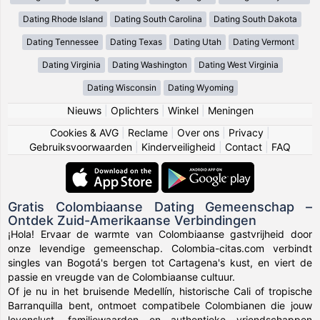
Dating Rhode Island
Dating South Carolina
Dating South Dakota
Dating Tennessee
Dating Texas
Dating Utah
Dating Vermont
Dating Virginia
Dating Washington
Dating West Virginia
Dating Wisconsin
Dating Wyoming
Nieuws
|
Oplichters
|
Winkel
|
Meningen
Cookies & AVG
|
Reclame
|
Over ons
|
Privacy
|
Gebruiksvoorwaarden
|
Kinderveiligheid
|
Contact
|
FAQ
Gratis Colombiaanse Dating Gemeenschap –
Ontdek Zuid-Amerikaanse Verbindingen
¡Hola! Ervaar de warmte van Colombiaanse gastvrijheid door
onze levendige gemeenschap. Colombia-citas.com verbindt
singles van Bogotá's bergen tot Cartagena's kust, en viert de
passie en vreugde van de Colombiaanse cultuur.
Of je nu in het bruisende Medellín, historische Cali of tropische
Barranquilla bent, ontmoet compatibele Colombianen die jouw
levenslust, familiewaarden en authentieke vriendschappen