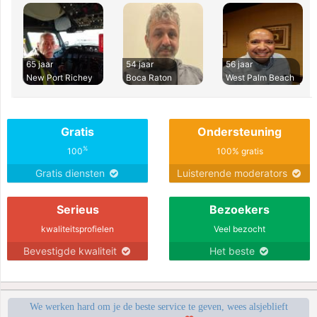
65 jaar
54 jaar
56 jaar
New Port Richey
Boca Raton
West Palm Beach
Gratis
Ondersteuning
%
100
100% gratis
Gratis diensten
Luisterende moderators
Serieus
Bezoekers
kwaliteitsprofielen
Veel bezocht
Bevestigde kwaliteit
Het beste
We werken hard om je de beste service te geven, wees alsjeblieft