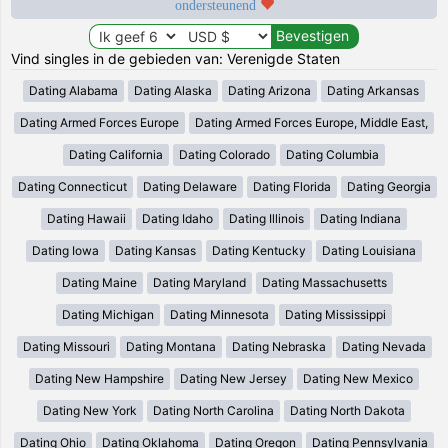
ondersteunend
Vind singles in de gebieden van: Verenigde Staten
Dating Alabama
Dating Alaska
Dating Arizona
Dating Arkansas
Dating Armed Forces Europe
Dating Armed Forces Europe, Middle East,
Dating California
Dating Colorado
Dating Columbia
Dating Connecticut
Dating Delaware
Dating Florida
Dating Georgia
Dating Hawaii
Dating Idaho
Dating Illinois
Dating Indiana
Dating Iowa
Dating Kansas
Dating Kentucky
Dating Louisiana
Dating Maine
Dating Maryland
Dating Massachusetts
Dating Michigan
Dating Minnesota
Dating Mississippi
Dating Missouri
Dating Montana
Dating Nebraska
Dating Nevada
Dating New Hampshire
Dating New Jersey
Dating New Mexico
Dating New York
Dating North Carolina
Dating North Dakota
Dating Ohio
Dating Oklahoma
Dating Oregon
Dating Pennsylvania