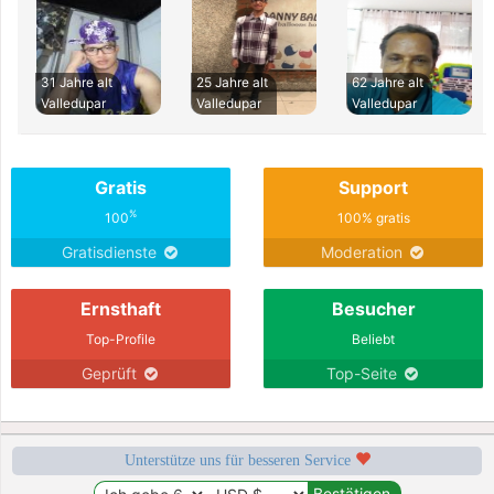
31 Jahre alt
25 Jahre alt
62 Jahre alt
Valledupar
Valledupar
Valledupar
Gratis
Support
%
100
100% gratis
Gratisdienste
Moderation
Ernsthaft
Besucher
Top-Profile
Beliebt
Geprüft
Top-Seite
Unterstütze uns für besseren Service