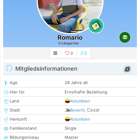
4
Romario
Länger her
0
Mitgliedsinformationen
Age
28 Jahre alt
Hier für
Ernsthafte Beziehung
Land
Kolumbien
Cesar
Stadt
Becerril
,
Herkunft
Kolumbien
Familienstand
Single
Bildungsniveau
Master