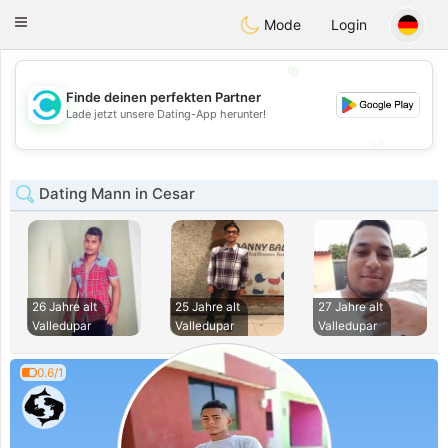
olombia
Citas
Toggle
Mode
Login
navigation
💖
Finde deinen perfekten Partner
💖
Lade jetzt unsere Dating-App herunter!
💕
💕
Dating Mann in Cesar
26 Jahre alt
25 Jahre alt
27 Jahre alt
Valledupar
Valledupar
Valledupar
0.6/1