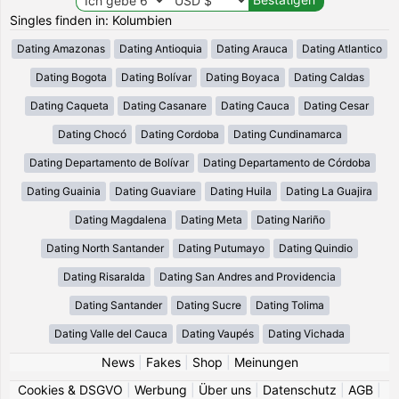
Singles finden in: Kolumbien
Dating Amazonas
Dating Antioquia
Dating Arauca
Dating Atlantico
Dating Bogota
Dating Bolívar
Dating Boyaca
Dating Caldas
Dating Caqueta
Dating Casanare
Dating Cauca
Dating Cesar
Dating Chocó
Dating Cordoba
Dating Cundinamarca
Dating Departamento de Bolívar
Dating Departamento de Córdoba
Dating Guainia
Dating Guaviare
Dating Huila
Dating La Guajira
Dating Magdalena
Dating Meta
Dating Nariño
Dating North Santander
Dating Putumayo
Dating Quindio
Dating Risaralda
Dating San Andres and Providencia
Dating Santander
Dating Sucre
Dating Tolima
Dating Valle del Cauca
Dating Vaupés
Dating Vichada
News
|
Fakes
|
Shop
|
Meinungen
Cookies & DSGVO
|
Werbung
|
Über uns
|
Datenschutz
|
AGB
|