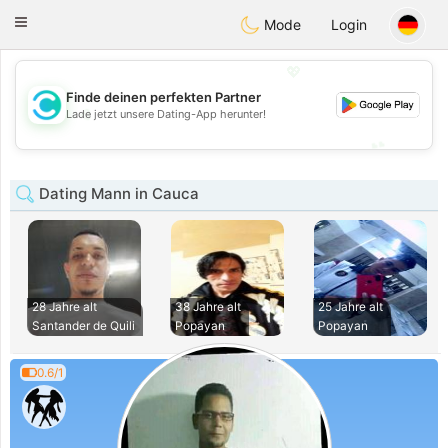
olombia
Citas
Toggle
Mode
Login
navigation
💖
Finde deinen perfekten Partner
💖
Lade jetzt unsere Dating-App herunter!
💕
💕
Dating Mann in Cauca
28 Jahre alt
38 Jahre alt
25 Jahre alt
Santander de Quili
Popayan
Popayan
0.6/1