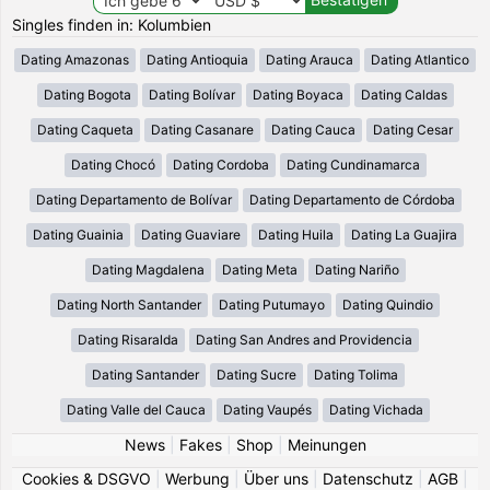
Singles finden in: Kolumbien
Dating Amazonas
Dating Antioquia
Dating Arauca
Dating Atlantico
Dating Bogota
Dating Bolívar
Dating Boyaca
Dating Caldas
Dating Caqueta
Dating Casanare
Dating Cauca
Dating Cesar
Dating Chocó
Dating Cordoba
Dating Cundinamarca
Dating Departamento de Bolívar
Dating Departamento de Córdoba
Dating Guainia
Dating Guaviare
Dating Huila
Dating La Guajira
Dating Magdalena
Dating Meta
Dating Nariño
Dating North Santander
Dating Putumayo
Dating Quindio
Dating Risaralda
Dating San Andres and Providencia
Dating Santander
Dating Sucre
Dating Tolima
Dating Valle del Cauca
Dating Vaupés
Dating Vichada
News
|
Fakes
|
Shop
|
Meinungen
Cookies & DSGVO
|
Werbung
|
Über uns
|
Datenschutz
|
AGB
|