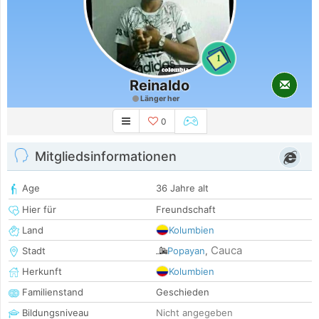
1
Reinaldo
Länger her
0
Mitgliedsinformationen
Age
36 Jahre alt
Hier für
Freundschaft
Land
Kolumbien
Cauca
Stadt
Popayan
,
Herkunft
Kolumbien
Familienstand
Geschieden
Bildungsniveau
Nicht angegeben