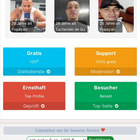
29 Jahre alt
28 Jahre alt
29 Jahre alt
Popayan
Santander de Qu
Popayan
Gratis
Support
%
100
100% gratis
Gratisdienste
Moderation
Ernsthaft
Besucher
Top-Profile
Beliebt
Geprüft
Top-Seite
Unterstütze uns für besseren Service