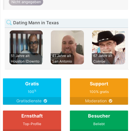
Nicht angegeben
Dating Mann in Texas
51 Jahre alt
41 Jahre alt
67 Jahre alt
Houston (Downto
San Antonio
Conroe
Gratis
Support
%
100
100% gratis
Gratisdienste
Moderation
Ernsthaft
Besucher
Top-Profile
Beliebt