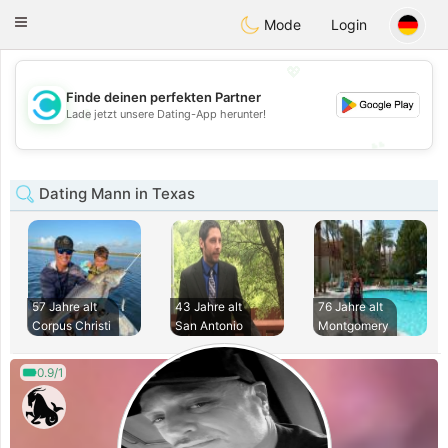
olombia
Citas
Toggle
Mode
Login
navigation
💖
Finde deinen perfekten Partner
💖
Lade jetzt unsere Dating-App herunter!
💕
💕
Dating Mann in Texas
57 Jahre alt
43 Jahre alt
76 Jahre alt
Corpus Christi
San Antonio
Montgomery
0.9/1