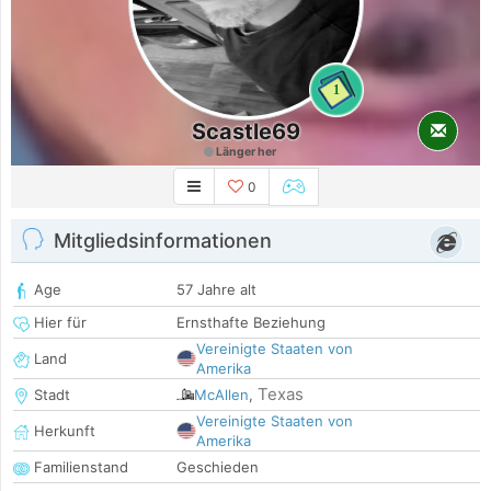
1
Scastle69
Länger her
0
Mitgliedsinformationen
Age
57 Jahre alt
Hier für
Ernsthafte Beziehung
Vereinigte Staaten von
Land
Amerika
Texas
Stadt
McAllen
,
Vereinigte Staaten von
Herkunft
Amerika
Familienstand
Geschieden