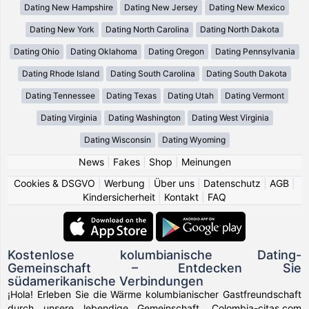
Dating New Hampshire
Dating New Jersey
Dating New Mexico
Dating New York
Dating North Carolina
Dating North Dakota
Dating Ohio
Dating Oklahoma
Dating Oregon
Dating Pennsylvania
Dating Rhode Island
Dating South Carolina
Dating South Dakota
Dating Tennessee
Dating Texas
Dating Utah
Dating Vermont
Dating Virginia
Dating Washington
Dating West Virginia
Dating Wisconsin
Dating Wyoming
News
|
Fakes
|
Shop
|
Meinungen
Cookies & DSGVO
|
Werbung
|
Über uns
|
Datenschutz
|
AGB
|
Kindersicherheit
|
Kontakt
|
FAQ
Kostenlose kolumbianische Dating-
Gemeinschaft – Entdecken Sie
südamerikanische Verbindungen
¡Hola! Erleben Sie die Wärme kolumbianischer Gastfreundschaft
durch unsere lebendige Gemeinschaft. Colombia-citas.com