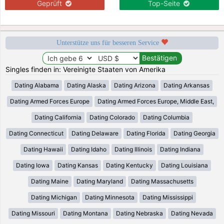
Geprüft
Top-Seite
Unterstütze uns für besseren Service
Singles finden in: Vereinigte Staaten von Amerika
Dating Alabama
Dating Alaska
Dating Arizona
Dating Arkansas
Dating Armed Forces Europe
Dating Armed Forces Europe, Middle East,
Dating California
Dating Colorado
Dating Columbia
Dating Connecticut
Dating Delaware
Dating Florida
Dating Georgia
Dating Hawaii
Dating Idaho
Dating Illinois
Dating Indiana
Dating Iowa
Dating Kansas
Dating Kentucky
Dating Louisiana
Dating Maine
Dating Maryland
Dating Massachusetts
Dating Michigan
Dating Minnesota
Dating Mississippi
Dating Missouri
Dating Montana
Dating Nebraska
Dating Nevada