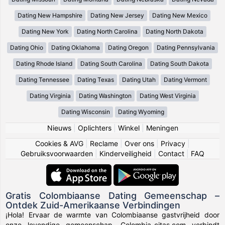
Dating New Hampshire
Dating New Jersey
Dating New Mexico
Dating New York
Dating North Carolina
Dating North Dakota
Dating Ohio
Dating Oklahoma
Dating Oregon
Dating Pennsylvania
Dating Rhode Island
Dating South Carolina
Dating South Dakota
Dating Tennessee
Dating Texas
Dating Utah
Dating Vermont
Dating Virginia
Dating Washington
Dating West Virginia
Dating Wisconsin
Dating Wyoming
Nieuws
|
Oplichters
|
Winkel
|
Meningen
Cookies & AVG
|
Reclame
|
Over ons
|
Privacy
|
Gebruiksvoorwaarden
|
Kinderveiligheid
|
Contact
|
FAQ
Gratis Colombiaanse Dating Gemeenschap –
Ontdek Zuid-Amerikaanse Verbindingen
¡Hola! Ervaar de warmte van Colombiaanse gastvrijheid door
onze levendige gemeenschap. Colombia-citas.com verbindt