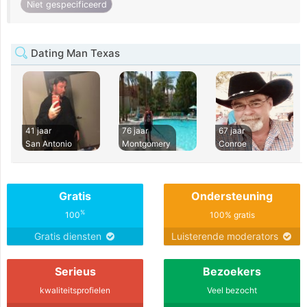
Niet gespecificeerd
Dating Man Texas
41 jaar
76 jaar
67 jaar
San Antonio
Montgomery
Conroe
Gratis
Ondersteuning
%
100
100% gratis
Gratis diensten
Luisterende moderators
Serieus
Bezoekers
kwaliteitsprofielen
Veel bezocht