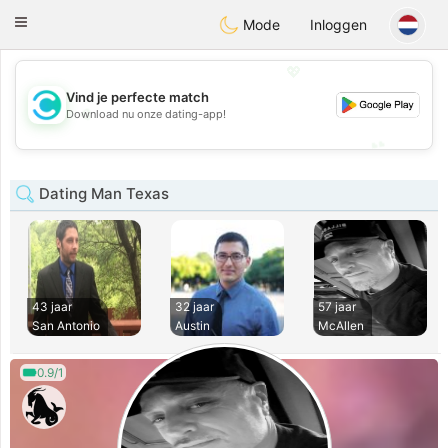
olombia
Citas
Toggle
Mode
Inloggen
navigation
💖
Vind je perfecte match
💖
Download nu onze dating-app!
💕
💕
Dating Man Texas
43 jaar
32 jaar
57 jaar
San Antonio
Austin
McAllen
0.9/1