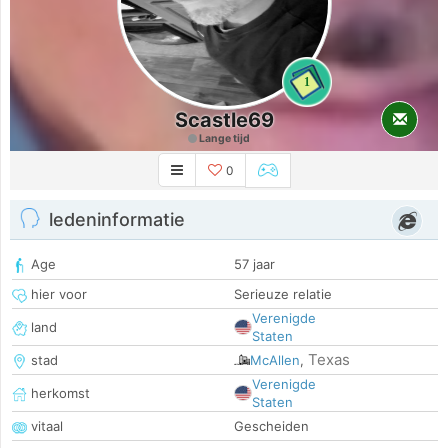
1
Scastle69
Lange tijd
0
ledeninformatie
Age
57 jaar
hier voor
Serieuze relatie
Verenigde
land
Staten
Texas
stad
McAllen
,
Verenigde
herkomst
Staten
vitaal
Gescheiden