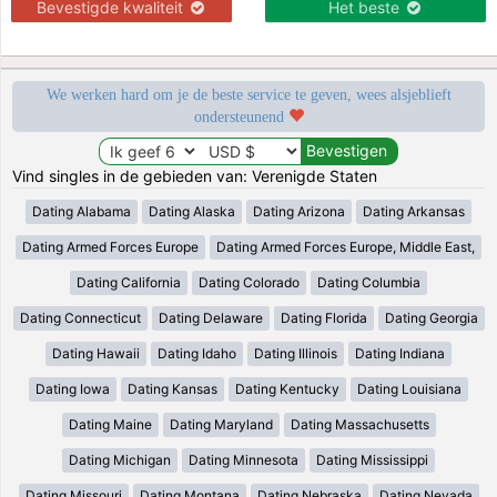
Bevestigde kwaliteit
Het beste
We werken hard om je de beste service te geven, wees alsjeblieft
ondersteunend
Vind singles in de gebieden van: Verenigde Staten
Dating Alabama
Dating Alaska
Dating Arizona
Dating Arkansas
Dating Armed Forces Europe
Dating Armed Forces Europe, Middle East,
Dating California
Dating Colorado
Dating Columbia
Dating Connecticut
Dating Delaware
Dating Florida
Dating Georgia
Dating Hawaii
Dating Idaho
Dating Illinois
Dating Indiana
Dating Iowa
Dating Kansas
Dating Kentucky
Dating Louisiana
Dating Maine
Dating Maryland
Dating Massachusetts
Dating Michigan
Dating Minnesota
Dating Mississippi
Dating Missouri
Dating Montana
Dating Nebraska
Dating Nevada