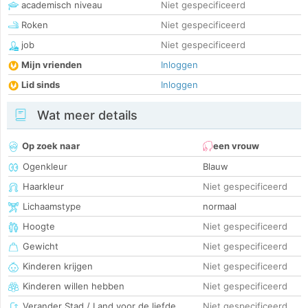
academisch niveau
Niet gespecificeerd
Roken
Niet gespecificeerd
job
Niet gespecificeerd
Mijn vrienden
Inloggen
Lid sinds
Inloggen
Wat meer details
Op zoek naar
een vrouw
Ogenkleur
Blauw
Haarkleur
Niet gespecificeerd
Lichaamstype
normaal
Hoogte
Niet gespecificeerd
Gewicht
Niet gespecificeerd
Kinderen krijgen
Niet gespecificeerd
Kinderen willen hebben
Niet gespecificeerd
Verander Stad / Land voor de liefde
Niet gespecificeerd