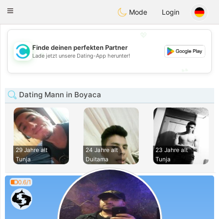
olombia
Citas
Toggle
Mode
Login
navigation
💖
Finde deinen perfekten Partner
💖
Lade jetzt unsere Dating-App herunter!
💕
💕
Dating Mann in Boyaca
29 Jahre alt
24 Jahre alt
23 Jahre alt
Tunja
Duitama
Tunja
0.6/1