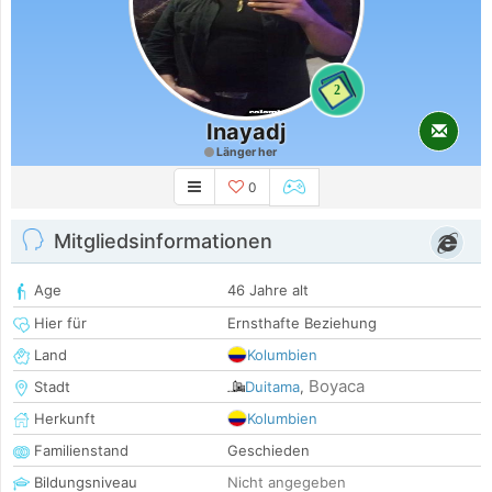
2
Inayadj
Länger her
0
Mitgliedsinformationen
Age
46 Jahre alt
Hier für
Ernsthafte Beziehung
Land
Kolumbien
Boyaca
Stadt
Duitama
,
Herkunft
Kolumbien
Familienstand
Geschieden
Bildungsniveau
Nicht angegeben