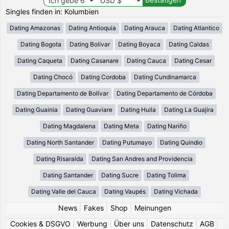
Singles finden in: Kolumbien
Dating Amazonas
Dating Antioquia
Dating Arauca
Dating Atlantico
Dating Bogota
Dating Bolívar
Dating Boyaca
Dating Caldas
Dating Caqueta
Dating Casanare
Dating Cauca
Dating Cesar
Dating Chocó
Dating Cordoba
Dating Cundinamarca
Dating Departamento de Bolívar
Dating Departamento de Córdoba
Dating Guainia
Dating Guaviare
Dating Huila
Dating La Guajira
Dating Magdalena
Dating Meta
Dating Nariño
Dating North Santander
Dating Putumayo
Dating Quindio
Dating Risaralda
Dating San Andres and Providencia
Dating Santander
Dating Sucre
Dating Tolima
Dating Valle del Cauca
Dating Vaupés
Dating Vichada
News
|
Fakes
|
Shop
|
Meinungen
Cookies & DSGVO
|
Werbung
|
Über uns
|
Datenschutz
|
AGB
|