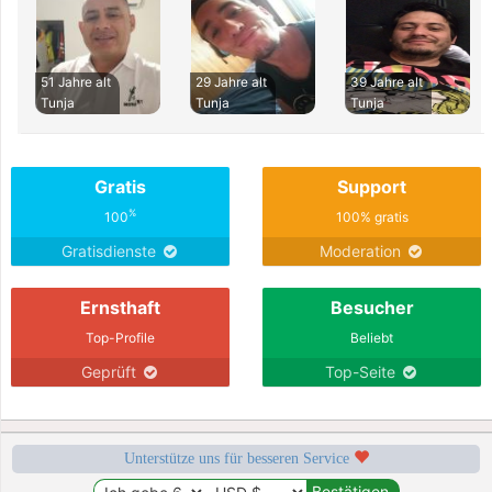
51 Jahre alt
29 Jahre alt
39 Jahre alt
Tunja
Tunja
Tunja
Gratis
Support
%
100
100% gratis
Gratisdienste
Moderation
Ernsthaft
Besucher
Top-Profile
Beliebt
Geprüft
Top-Seite
Unterstütze uns für besseren Service