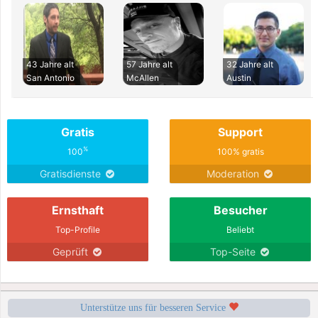
43 Jahre alt
57 Jahre alt
32 Jahre alt
San Antonio
McAllen
Austin
Gratis
Support
%
100
100% gratis
Gratisdienste
Moderation
Ernsthaft
Besucher
Top-Profile
Beliebt
Geprüft
Top-Seite
Unterstütze uns für besseren Service