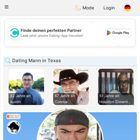
olombia
Citas
Toggle
Mode
Login
navigation
💖
Finde deinen perfekten Partner
💖
Lade jetzt unsere Dating-App herunter!
💕
💕
Dating Mann in Texas
32 Jahre alt
67 Jahre alt
51 Jahre alt
Austin
Conroe
Houston (Downtown)
0.6/1