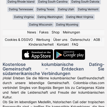
Dating Rhode Island
Dating South Carolina
Dating South Dakota
Dating Tennessee
Dating Texas
Dating Utah
Dating Vermont
Dating Virginia
Dating Washington
Dating West Virginia
Dating Wisconsin
Dating Wyoming
News
|
Fakes
|
Shop
|
Meinungen
Cookies & DSGVO
|
Werbung
|
Über uns
|
Datenschutz
|
AGB
|
Kindersicherheit
|
Kontakt
|
FAQ
Kostenlose kolumbianische Dating-
Gemeinschaft – Entdecken Sie
südamerikanische Verbindungen
¡Hola! Erleben Sie die Wärme kolumbianischer Gastfreundschaft
durch unsere lebendige Gemeinschaft. Colombia-citas.com
verbindet Singles von Bogotás Bergen bis zu Cartagenas Küste
und feiert die Leidenschaft und Freude der kolumbianischen
Kultur.
Ob Sie im lebendigen Medellín, historischen Cali oder tropischen
Barranquilla sind – treffen Sie kompatible Kolumbianer, die Ihre