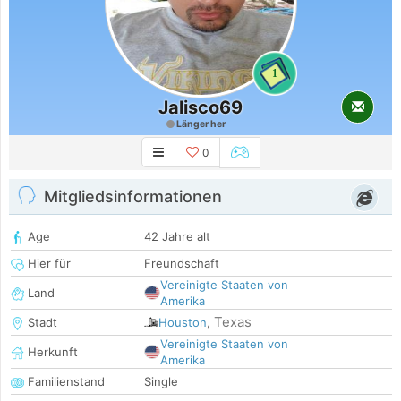
1
Jalisco69
Länger her
0
Mitgliedsinformationen
Age
42 Jahre alt
Hier für
Freundschaft
Vereinigte Staaten von
Land
Amerika
Texas
Stadt
Houston
,
Vereinigte Staaten von
Herkunft
Amerika
Familienstand
Single