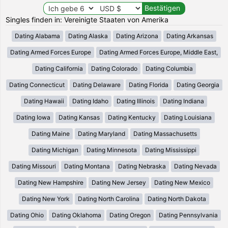
Singles finden in: Vereinigte Staaten von Amerika
Dating Alabama
Dating Alaska
Dating Arizona
Dating Arkansas
Dating Armed Forces Europe
Dating Armed Forces Europe, Middle East,
Dating California
Dating Colorado
Dating Columbia
Dating Connecticut
Dating Delaware
Dating Florida
Dating Georgia
Dating Hawaii
Dating Idaho
Dating Illinois
Dating Indiana
Dating Iowa
Dating Kansas
Dating Kentucky
Dating Louisiana
Dating Maine
Dating Maryland
Dating Massachusetts
Dating Michigan
Dating Minnesota
Dating Mississippi
Dating Missouri
Dating Montana
Dating Nebraska
Dating Nevada
Dating New Hampshire
Dating New Jersey
Dating New Mexico
Dating New York
Dating North Carolina
Dating North Dakota
Dating Ohio
Dating Oklahoma
Dating Oregon
Dating Pennsylvania