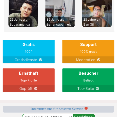
22 Jahre alt
35 Jahre alt
28 Jahre alt
Bucaramanga
Barrancabermeja
San Gil
Gratis
Support
%
100
100% gratis
Gratisdienste
Moderation
Ernsthaft
Besucher
Top-Profile
Beliebt
Geprüft
Top-Seite
Unterstütze uns für besseren Service