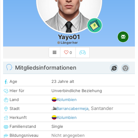
0
Yayo01
Länger her
0
Mitgliedsinformationen
Age
23 Jahre alt
Hier für
Unverbindliche Beziehung
Land
Kolumbien
Santander
Stadt
Barrancabermeja
,
Herkunft
Kolumbien
Familienstand
Single
Bildungsniveau
Nicht angegeben