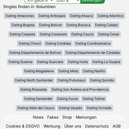
Singles finden in: Kolumbien
Dating Amazonas
Dating Antioquia
Dating Arauca
Dating Atlantico
Dating Bogota
Dating Bolívar
Dating Boyaca
Dating Caldas
Dating Caqueta
Dating Casanare
Dating Cauca
Dating Cesar
Dating Chocó
Dating Cordoba
Dating Cundinamarca
Dating Departamento de Bolívar
Dating Departamento de Córdoba
Dating Guainia
Dating Guaviare
Dating Huila
Dating La Guajira
Dating Magdalena
Dating Meta
Dating Nariño
Dating North Santander
Dating Putumayo
Dating Quindio
Dating Risaralda
Dating San Andres and Providencia
Dating Santander
Dating Sucre
Dating Tolima
Dating Valle del Cauca
Dating Vaupés
Dating Vichada
News
|
Fakes
|
Shop
|
Meinungen
Cookies & DSGVO
|
Werbung
|
Über uns
|
Datenschutz
|
AGB
|