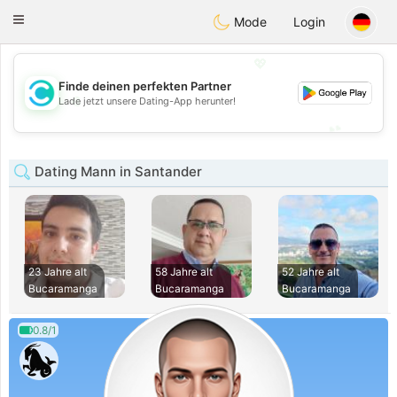
olombia
Citas
Toggle
Mode
Login
navigation
💖
Finde deinen perfekten Partner
💖
Lade jetzt unsere Dating-App herunter!
💕
💕
Dating Mann in Santander
23 Jahre alt
58 Jahre alt
52 Jahre alt
Bucaramanga
Bucaramanga
Bucaramanga
0.8/1