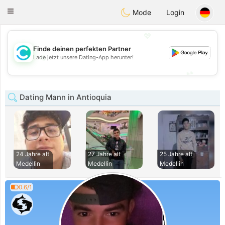
olombia
Citas
Toggle
Mode
Login
navigation
💖
Finde deinen perfekten Partner
💖
Lade jetzt unsere Dating-App herunter!
💕
💕
Dating Mann in Antioquia
24 Jahre alt
27 Jahre alt
25 Jahre alt
Medellin
Medellin
Medellin
0.6/1