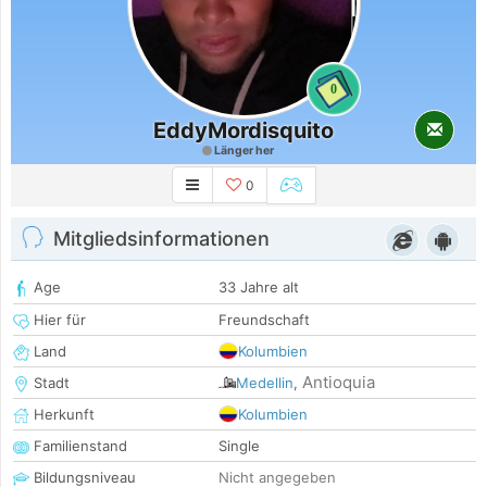
0
EddyMordisquito
Länger her
0
Mitgliedsinformationen
Age
33 Jahre alt
Hier für
Freundschaft
Land
Kolumbien
Antioquia
Stadt
Medellin
,
Herkunft
Kolumbien
Familienstand
Single
Bildungsniveau
Nicht angegeben