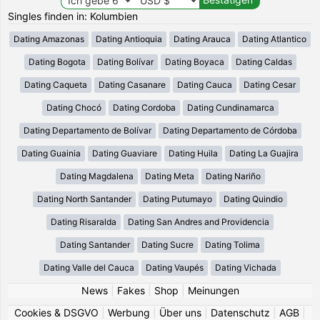
Singles finden in: Kolumbien
Dating Amazonas
Dating Antioquia
Dating Arauca
Dating Atlantico
Dating Bogota
Dating Bolívar
Dating Boyaca
Dating Caldas
Dating Caqueta
Dating Casanare
Dating Cauca
Dating Cesar
Dating Chocó
Dating Cordoba
Dating Cundinamarca
Dating Departamento de Bolívar
Dating Departamento de Córdoba
Dating Guainia
Dating Guaviare
Dating Huila
Dating La Guajira
Dating Magdalena
Dating Meta
Dating Nariño
Dating North Santander
Dating Putumayo
Dating Quindio
Dating Risaralda
Dating San Andres and Providencia
Dating Santander
Dating Sucre
Dating Tolima
Dating Valle del Cauca
Dating Vaupés
Dating Vichada
News
|
Fakes
|
Shop
|
Meinungen
Cookies & DSGVO
|
Werbung
|
Über uns
|
Datenschutz
|
AGB
|