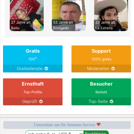
27 Jahre alt
53 Jahre alt
23 Jahre alt
Bello
Envigado
La Estrella
Gratis
Support
%
100
100% gratis
Gratisdienste
Moderation
Ernsthaft
Besucher
Top-Profile
Beliebt
Geprüft
Top-Seite
Unterstütze uns für besseren Service