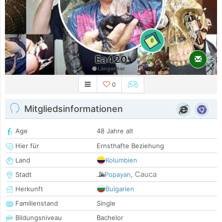
0
Ea420
Länger her
0
Mitgliedsinformationen
Age
48 Jahre alt
Hier für
Ernsthafte Beziehung
Land
Kolumbien
Cauca
Stadt
Popayan
,
Herkunft
Bulgarien
Familienstand
Single
Bildungsniveau
Bachelor