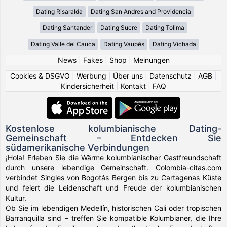
Dating Risaralda
Dating San Andres and Providencia
Dating Santander
Dating Sucre
Dating Tolima
Dating Valle del Cauca
Dating Vaupés
Dating Vichada
News
|
Fakes
|
Shop
|
Meinungen
Cookies & DSGVO
|
Werbung
|
Über uns
|
Datenschutz
|
AGB
|
Kindersicherheit
|
Kontakt
|
FAQ
Kostenlose kolumbianische Dating-
Gemeinschaft – Entdecken Sie
südamerikanische Verbindungen
¡Hola! Erleben Sie die Wärme kolumbianischer Gastfreundschaft
durch unsere lebendige Gemeinschaft. Colombia-citas.com
verbindet Singles von Bogotás Bergen bis zu Cartagenas Küste
und feiert die Leidenschaft und Freude der kolumbianischen
Kultur.
Ob Sie im lebendigen Medellín, historischen Cali oder tropischen
Barranquilla sind – treffen Sie kompatible Kolumbianer, die Ihre