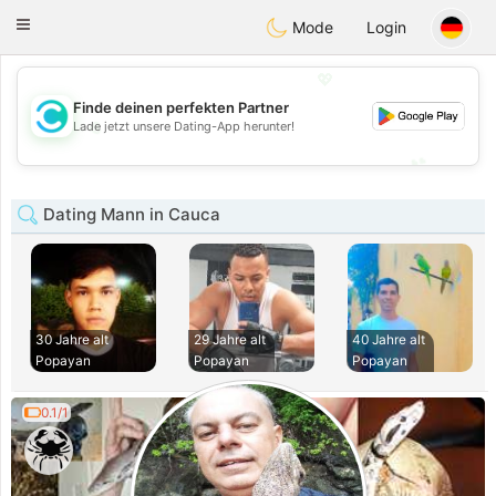
olombia
Citas
Toggle
Mode
Login
navigation
💖
Finde deinen perfekten Partner
💖
Lade jetzt unsere Dating-App herunter!
💕
💕
Dating Mann in Cauca
30 Jahre alt
29 Jahre alt
40 Jahre alt
Popayan
Popayan
Popayan
0.1/1