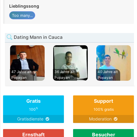
Lieblingssong
Too many...
Dating Mann in Cauca
47 Jahre alt
36 Jahre alt
40 Jahre alt
Popayan
Popayan
Popayan
Gratis
Support
%
100
100% gratis
Gratisdienste
Moderation
Ernsthaft
Besucher