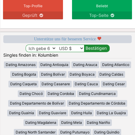
Top-Profile
Beliebt
Geprüft
Top-Seite
Unterstütze uns für besseren Service
Singles finden in: Kolumbien
Dating Amazonas
Dating Antioquia
Dating Arauca
Dating Atlantico
Dating Bogota
Dating Bolívar
Dating Boyaca
Dating Caldas
Dating Caqueta
Dating Casanare
Dating Cauca
Dating Cesar
Dating Chocó
Dating Cordoba
Dating Cundinamarca
Dating Departamento de Bolívar
Dating Departamento de Córdoba
Dating Guainia
Dating Guaviare
Dating Huila
Dating La Guajira
Dating Magdalena
Dating Meta
Dating Nariño
Dating North Santander
Dating Putumayo
Dating Quindio