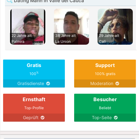
Dating Mann in Valle del Cauca
22 Jahre alt
38 Jahre alt
29 Jahre alt
Palmira
La Union
Cali
Gratis
Support
%
100
100% gratis
Gratisdienste
Moderation
Ernsthaft
Besucher
Top-Profile
Beliebt
Geprüft
Top-Seite