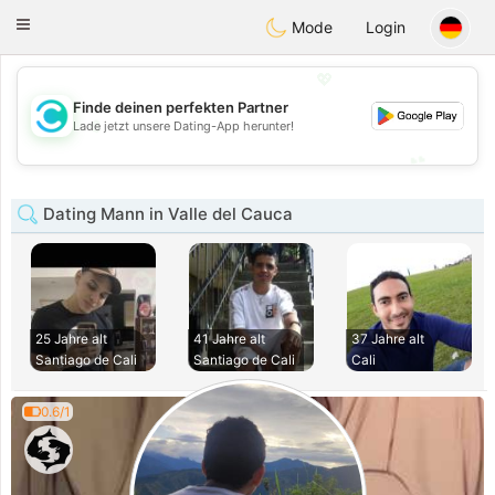
olombia
Citas
Toggle
Mode
Login
navigation
💖
Finde deinen perfekten Partner
💖
Lade jetzt unsere Dating-App herunter!
💕
💕
Dating Mann in Valle del Cauca
25 Jahre alt
41 Jahre alt
37 Jahre alt
Santiago de Cali
Santiago de Cali
Cali
0.6/1