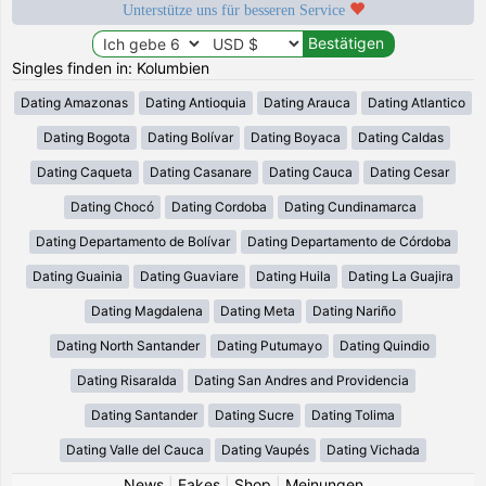
Unterstütze uns für besseren Service
Singles finden in: Kolumbien
Dating Amazonas
Dating Antioquia
Dating Arauca
Dating Atlantico
Dating Bogota
Dating Bolívar
Dating Boyaca
Dating Caldas
Dating Caqueta
Dating Casanare
Dating Cauca
Dating Cesar
Dating Chocó
Dating Cordoba
Dating Cundinamarca
Dating Departamento de Bolívar
Dating Departamento de Córdoba
Dating Guainia
Dating Guaviare
Dating Huila
Dating La Guajira
Dating Magdalena
Dating Meta
Dating Nariño
Dating North Santander
Dating Putumayo
Dating Quindio
Dating Risaralda
Dating San Andres and Providencia
Dating Santander
Dating Sucre
Dating Tolima
Dating Valle del Cauca
Dating Vaupés
Dating Vichada
News
|
Fakes
|
Shop
|
Meinungen