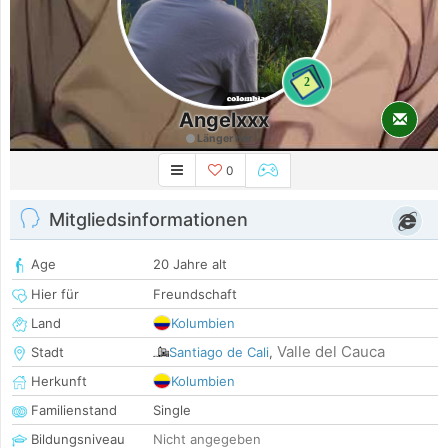
2
Angelxxx
Länger her
0
Mitgliedsinformationen
Age
20 Jahre alt
Hier für
Freundschaft
Land
Kolumbien
Valle del Cauca
Stadt
Santiago de Cali
,
Herkunft
Kolumbien
Familienstand
Single
Bildungsniveau
Nicht angegeben