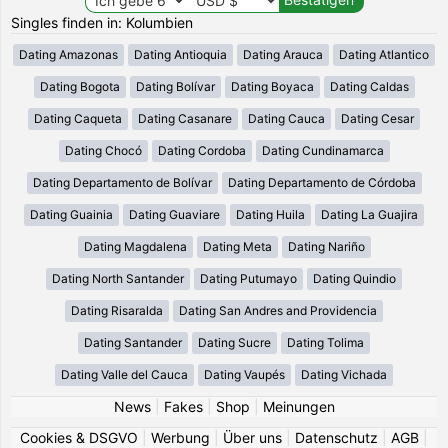
Singles finden in: Kolumbien
Dating Amazonas
Dating Antioquia
Dating Arauca
Dating Atlantico
Dating Bogota
Dating Bolívar
Dating Boyaca
Dating Caldas
Dating Caqueta
Dating Casanare
Dating Cauca
Dating Cesar
Dating Chocó
Dating Cordoba
Dating Cundinamarca
Dating Departamento de Bolívar
Dating Departamento de Córdoba
Dating Guainia
Dating Guaviare
Dating Huila
Dating La Guajira
Dating Magdalena
Dating Meta
Dating Nariño
Dating North Santander
Dating Putumayo
Dating Quindio
Dating Risaralda
Dating San Andres and Providencia
Dating Santander
Dating Sucre
Dating Tolima
Dating Valle del Cauca
Dating Vaupés
Dating Vichada
News
|
Fakes
|
Shop
|
Meinungen
Cookies & DSGVO
|
Werbung
|
Über uns
|
Datenschutz
|
AGB
|