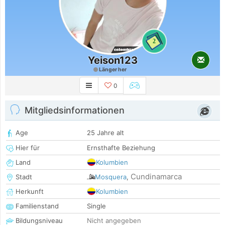
2
Yeison123
Länger her
0
Mitgliedsinformationen
Age
25 Jahre alt
Hier für
Ernsthafte Beziehung
Land
Kolumbien
Cundinamarca
Stadt
Mosquera
,
Herkunft
Kolumbien
Familienstand
Single
Bildungsniveau
Nicht angegeben