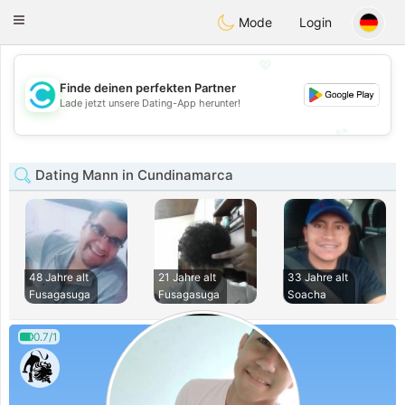
olombia
Citas
Toggle
Mode
Login
navigation
💖
Finde deinen perfekten Partner
💖
Lade jetzt unsere Dating-App herunter!
💕
💕
Dating Mann in Cundinamarca
48 Jahre alt
21 Jahre alt
33 Jahre alt
Fusagasuga
Fusagasuga
Soacha
0.7/1