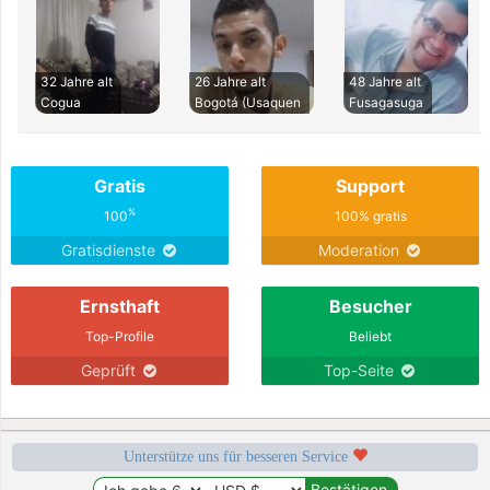
32 Jahre alt
26 Jahre alt
48 Jahre alt
Cogua
Bogotá (Usaquen
Fusagasuga
Gratis
Support
%
100
100% gratis
Gratisdienste
Moderation
Ernsthaft
Besucher
Top-Profile
Beliebt
Geprüft
Top-Seite
Unterstütze uns für besseren Service