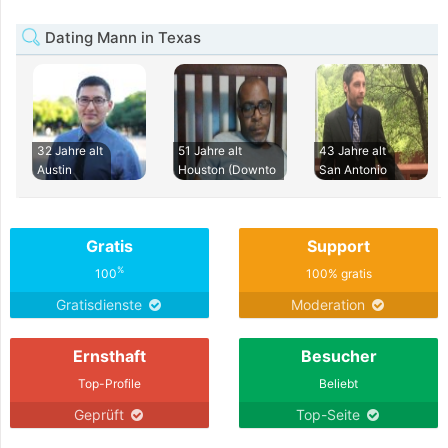
Dating Mann in Texas
32 Jahre alt
51 Jahre alt
43 Jahre alt
Austin
Houston (Downto
San Antonio
Gratis
Support
%
100
100% gratis
Gratisdienste
Moderation
Ernsthaft
Besucher
Top-Profile
Beliebt
Geprüft
Top-Seite