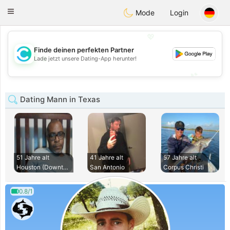
olombia
Citas
Toggle
Mode
Login
navigation
💖
Finde deinen perfekten Partner
💖
Lade jetzt unsere Dating-App herunter!
💕
💕
Dating Mann in Texas
51 Jahre alt
41 Jahre alt
57 Jahre alt
Houston (Downtown)
San Antonio
Corpus Christi
0.8/1