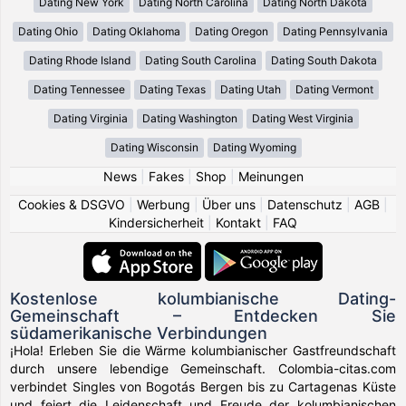
Dating New York
Dating North Carolina
Dating North Dakota
Dating Ohio
Dating Oklahoma
Dating Oregon
Dating Pennsylvania
Dating Rhode Island
Dating South Carolina
Dating South Dakota
Dating Tennessee
Dating Texas
Dating Utah
Dating Vermont
Dating Virginia
Dating Washington
Dating West Virginia
Dating Wisconsin
Dating Wyoming
News
|
Fakes
|
Shop
|
Meinungen
Cookies & DSGVO
|
Werbung
|
Über uns
|
Datenschutz
|
AGB
|
Kindersicherheit
|
Kontakt
|
FAQ
Kostenlose kolumbianische Dating-
Gemeinschaft – Entdecken Sie
südamerikanische Verbindungen
¡Hola! Erleben Sie die Wärme kolumbianischer Gastfreundschaft
durch unsere lebendige Gemeinschaft. Colombia-citas.com
verbindet Singles von Bogotás Bergen bis zu Cartagenas Küste
und feiert die Leidenschaft und Freude der kolumbianischen