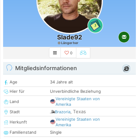
3
Slade92
Länger her
0
Mitgliedsinformationen
Age
34 Jahre alt
Hier für
Unverbindliche Beziehung
Vereinigte Staaten von
Land
Amerika
Texas
Stadt
Brazoria
,
Vereinigte Staaten von
Herkunft
Amerika
Familienstand
Single