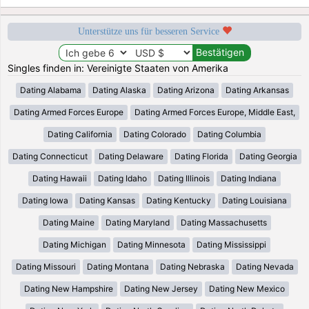
Unterstütze uns für besseren Service
Singles finden in: Vereinigte Staaten von Amerika
Dating Alabama
Dating Alaska
Dating Arizona
Dating Arkansas
Dating Armed Forces Europe
Dating Armed Forces Europe, Middle East,
Dating California
Dating Colorado
Dating Columbia
Dating Connecticut
Dating Delaware
Dating Florida
Dating Georgia
Dating Hawaii
Dating Idaho
Dating Illinois
Dating Indiana
Dating Iowa
Dating Kansas
Dating Kentucky
Dating Louisiana
Dating Maine
Dating Maryland
Dating Massachusetts
Dating Michigan
Dating Minnesota
Dating Mississippi
Dating Missouri
Dating Montana
Dating Nebraska
Dating Nevada
Dating New Hampshire
Dating New Jersey
Dating New Mexico