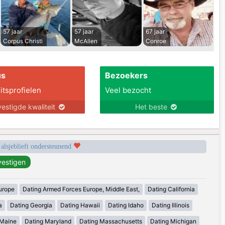
57 jaar
57 jaar
67 jaar
Corpus Christi
McAllen
Conroe
us
Bezoekers
itsprofielen
Veel bezocht
estigde kwaliteit
Het beste
 alsjeblieft ondersteunend
urope
Dating Armed Forces Europe, Middle East,
Dating California
a
Dating Georgia
Dating Hawaii
Dating Idaho
Dating Illinois
 Maine
Dating Maryland
Dating Massachusetts
Dating Michigan