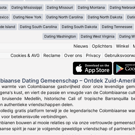
sota
Dating Mississippi
Dating Missouri
Dating Montana
Dating Nebras
exico
Dating New York
Dating North Carolina
Dating North Dakota
Dati
de Island
Dating South Carolina
Dating South Dakota
Dating Tennessee
Dating Washington
Dating West Virginia
Dating W
Nieuws
|
Oplichters
|
Winkel
|
Cookies & AVG
|
Reclame
|
Over ons
|
Privacy
|
Gebruiksvoorw
mbiaanse Dating Gemeenschap – Ontdek Zuid-Ameri
e warmte van Colombiaanse gastvrijheid door onze levendige gem
gena's kust, en viert de passie en vreugde van de Colombiaanse cult
 bruisende Medellín, historische Cali of tropische Barranquilla
en authentieke vriendschappen delen.
olledig gratis platform terwijl je de legendarische Colombiaanse wa
voor betekenisvolle verbindingen.
bianen bouwen al mooie relaties op via onze vertrouwde gemeensc
anse spirit je naar je volgende geweldige vriendschap of partnersch