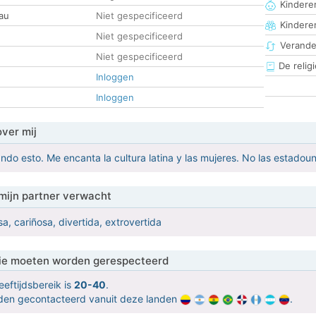
Kinderen
au
Niet gespecificeerd
Kindere
Niet gespecificeerd
Verander
Niet gespecificeerd
De religi
Inloggen
Inloggen
over mij
ndo esto. Me encanta la cultura latina y las mujeres. No las estadou
mijn partner verwacht
, cariñosa, divertida, extrovertida
 die moeten worden gerespecteerd
eeftijdsbereik is
20-40
.
orden gecontacteerd vanuit deze landen
.