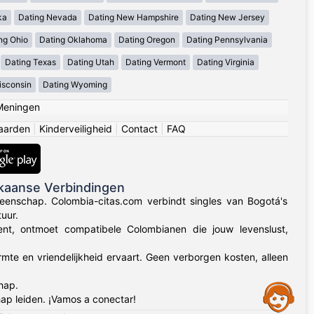
ka
Dating Nevada
Dating New Hampshire
Dating New Jersey
ng Ohio
Dating Oklahoma
Dating Oregon
Dating Pennsylvania
Dating Texas
Dating Utah
Dating Vermont
Dating Virginia
isconsin
Dating Wyoming
Meningen
aarden
|
Kinderveiligheid
|
Contact
|
FAQ
kaanse Verbindingen
eenschap. Colombia-citas.com verbindt singles van Bogotá's
uur.
 bent, ontmoet compatibele Colombianen die jouw levenslust,
rmte en vriendelijkheid ervaart. Geen verborgen kosten, alleen
hap.
Assistance
ap leiden. ¡Vamos a conectar!