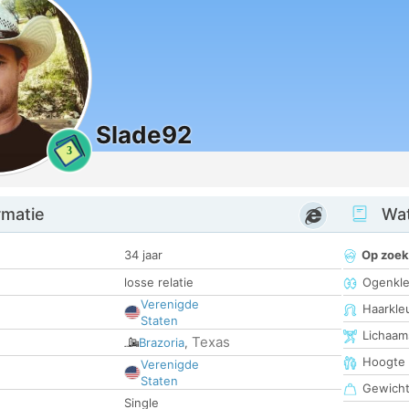
Slade92
3
rmatie
Wat
34 jaar
Op zoek
losse relatie
Ogenkle
Verenigde
Haarkle
Staten
Lichaam
Texas
Brazoria
,
Hoogte
Verenigde
Staten
Gewich
Single