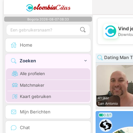
olombia
Citas
Bogota 2026-08-07 08:33
Vind j
Downloa
Home
Dating Man T
Zoeken
Alle profielen
Matchmaker
Kaart gebruiken
41 jaar
San Antonio
Mijn Berichten
0.8/1
Chat