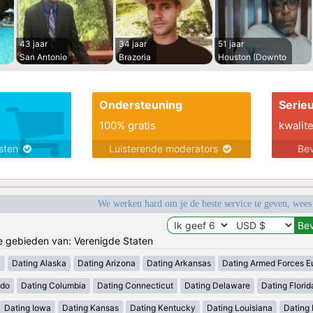
43 jaar
34 jaar
51 jaar
San Antonio
Brazoria
Houston (Downto
Ondersteuning
Serie
100% gratis
kwalite
nsten
Luisterende moderators
Bev
We werken hard om je de beste service te geven, wees
de gebieden van: Verenigde Staten
a
Dating Alaska
Dating Arizona
Dating Arkansas
Dating Armed Forces E
ado
Dating Columbia
Dating Connecticut
Dating Delaware
Dating Florid
Dating Iowa
Dating Kansas
Dating Kentucky
Dating Louisiana
Dating