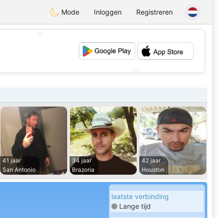
Mode
Inloggen
Registreren
💖
💕
41 jaar
34 jaar
42 jaar
San Antonio
Brazoria
Houston
laatste verbinding
Lange tijd