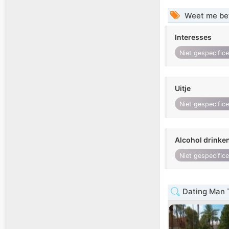
Weet me be
Interesses
Niet gespecific
Uitje
Niet gespecific
Alcohol drinke
Niet gespecific
Dating Man 