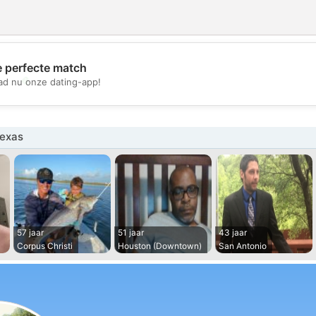
e perfecte match
💖
d nu onze dating-app!
💕
exas
57 jaar
51 jaar
43 jaar
Corpus Christi
Houston (Downtown)
San Antonio