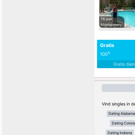
76 jaar
Montgomery
Gratis
%
100
Gratis die
Vind singles in 
Dating Alabam
Dating Color
Dating Indiana