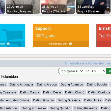
29 Jahre alt
28 Jahre alt
38 Jahre alt
Bogotá (Usaquen
Bogotá (Chapine
Bogotá (Usaquen
Support
Ernsth
100% gratis
Top-Pr
nste
Moderation
Unterstütze uns für besseren Se
: Kolumbien
onas
Dating Antioquia
Dating Arauca
Dating Atlantico
Dating Bogota
ng Casanare
Dating Cauca
Dating Cesar
Dating Chocó
Dating Cordoba
rtamento de Córdoba
Dating Guainia
Dating Guaviare
Dating Huila
Dati
th Santander
Dating Putumayo
Dating Quindio
Dating Risaralda
Dating