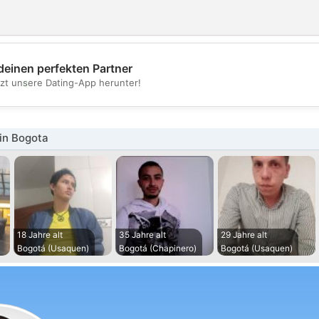
deinen perfekten Partner
💖
tzt unsere Dating-App herunter!
💕
in Bogota
18 Jahre alt
35 Jahre alt
29 Jahre alt
Bogotá (Usaquen)
Bogotá (Chapinero)
Bogotá (Usaquen)