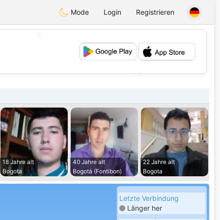
Mode
Login
Registrieren
💖
💕
18 Jahre alt
40 Jahre alt
22 Jahre alt
Bogota
Bogotá (Fontibon)
Bogota
Letzte Verbindung
Länger her