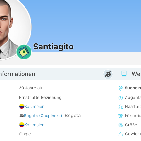
Santiagito
0
informationen
Wei
30 Jahre alt
Suche 
Ernsthafte Beziehung
Augenf
Kolumbien
Haarfar
Bogota
Bogotá (Chapinero)
,
Körperb
Kolumbien
Größe
Single
Gewich