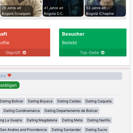
29 Jahre alt
41 Jahre alt
53 Jahre alt
Bogotá (Usaquen
Bogota D.C.
Bogotá (Chapine
aft
Besucher
ofile
Beliebt
Geprüft
Top-Seite
rvice
Dating Bolívar
Dating Boyaca
Dating Caldas
Dating Caqueta
Dating Cundinamarca
Dating Departamento de Bolívar
ng La Guajira
Dating Magdalena
Dating Meta
Dating Nariño
 San Andres and Providencia
Dating Santander
Dating Sucre