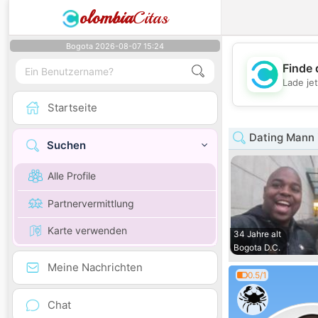
olombia
Citas
Bogota 2026-08-07 15:24
Finde 
Lade je
Startseite
Dating Mann 
Suchen
Alle Profile
Partnervermittlung
Karte verwenden
34 Jahre alt
Bogota D.C.
Meine Nachrichten
0.5/1
Chat