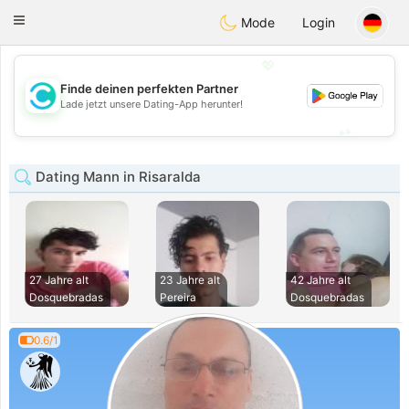
olombia
Citas
Toggle
Mode
Login
navigation
💖
Finde deinen perfekten Partner
💖
Lade jetzt unsere Dating-App herunter!
💕
💕
Dating Mann in Risaralda
27 Jahre alt
23 Jahre alt
42 Jahre alt
Dosquebradas
Pereira
Dosquebradas
0.6/1