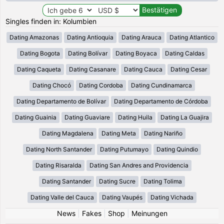
Singles finden in: Kolumbien
Dating Amazonas
Dating Antioquia
Dating Arauca
Dating Atlantico
Dating Bogota
Dating Bolívar
Dating Boyaca
Dating Caldas
Dating Caqueta
Dating Casanare
Dating Cauca
Dating Cesar
Dating Chocó
Dating Cordoba
Dating Cundinamarca
Dating Departamento de Bolívar
Dating Departamento de Córdoba
Dating Guainia
Dating Guaviare
Dating Huila
Dating La Guajira
Dating Magdalena
Dating Meta
Dating Nariño
Dating North Santander
Dating Putumayo
Dating Quindio
Dating Risaralda
Dating San Andres and Providencia
Dating Santander
Dating Sucre
Dating Tolima
Dating Valle del Cauca
Dating Vaupés
Dating Vichada
News
|
Fakes
|
Shop
|
Meinungen