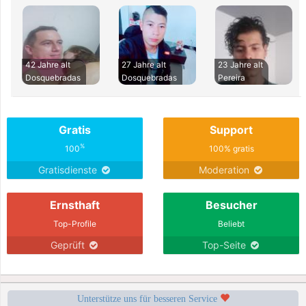
42 Jahre alt
27 Jahre alt
23 Jahre alt
Dosquebradas
Dosquebradas
Pereira
Gratis
Support
%
100
100% gratis
Gratisdienste
Moderation
Ernsthaft
Besucher
Top-Profile
Beliebt
Geprüft
Top-Seite
Unterstütze uns für besseren Service