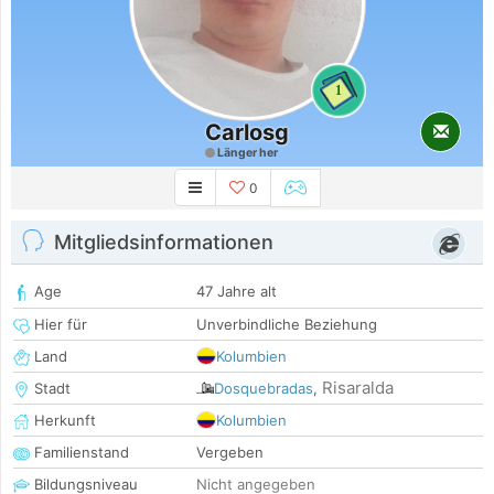
1
Carlosg
Länger her
0
Mitgliedsinformationen
Age
47 Jahre alt
Hier für
Unverbindliche Beziehung
Land
Kolumbien
Risaralda
Stadt
Dosquebradas
,
Herkunft
Kolumbien
Familienstand
Vergeben
Bildungsniveau
Nicht angegeben