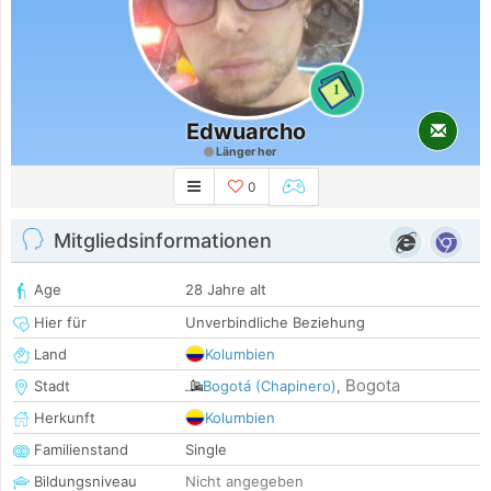
1
Edwuarcho
Länger her
0
Mitgliedsinformationen
Age
28 Jahre alt
Hier für
Unverbindliche Beziehung
Land
Kolumbien
Bogota
Stadt
Bogotá (Chapinero)
,
Herkunft
Kolumbien
Familienstand
Single
Bildungsniveau
Nicht angegeben