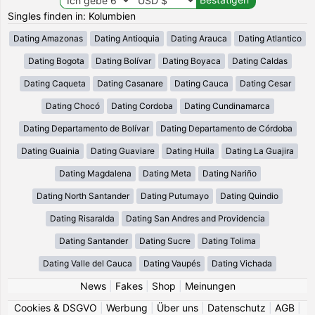
Singles finden in: Kolumbien
Dating Amazonas
Dating Antioquia
Dating Arauca
Dating Atlantico
Dating Bogota
Dating Bolívar
Dating Boyaca
Dating Caldas
Dating Caqueta
Dating Casanare
Dating Cauca
Dating Cesar
Dating Chocó
Dating Cordoba
Dating Cundinamarca
Dating Departamento de Bolívar
Dating Departamento de Córdoba
Dating Guainia
Dating Guaviare
Dating Huila
Dating La Guajira
Dating Magdalena
Dating Meta
Dating Nariño
Dating North Santander
Dating Putumayo
Dating Quindio
Dating Risaralda
Dating San Andres and Providencia
Dating Santander
Dating Sucre
Dating Tolima
Dating Valle del Cauca
Dating Vaupés
Dating Vichada
News
|
Fakes
|
Shop
|
Meinungen
Cookies & DSGVO
|
Werbung
|
Über uns
|
Datenschutz
|
AGB
|