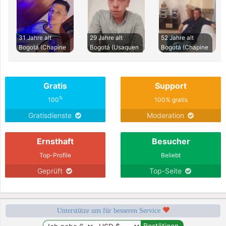
31 Jahre alt
29 Jahre alt
52 Jahre alt
Bogotá (Chapine
Bogotá (Usaquen
Bogotá (Chapine
Gratis
Support
%
100
100% gratis
Gratisdienste
Moderation
Ernsthaft
Besucher
Top-Profile
Beliebt
Geprüft
Top-Seite
Unterstütze uns für besseren Service