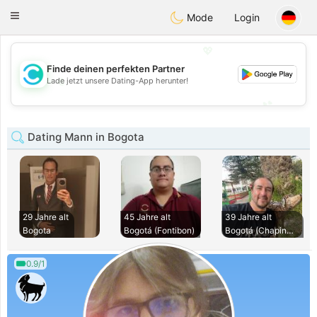
olombia
Citas
Toggle
Mode
Login
navigation
💖
Finde deinen perfekten Partner
💖
Lade jetzt unsere Dating-App herunter!
💕
💕
Dating Mann in Bogota
29 Jahre alt
45 Jahre alt
39 Jahre alt
Bogota
Bogotá (Fontibon)
Bogotá (Chapinero)
0.9/1