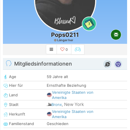
3
Pops0211
Länger her
0
Mitgliedsinformationen
Age
59 Jahre alt
Hier für
Ernsthafte Beziehung
Vereinigte Staaten von
Land
Amerika
New York
Stadt
Bronx
,
Vereinigte Staaten von
Herkunft
Amerika
Familienstand
Geschieden