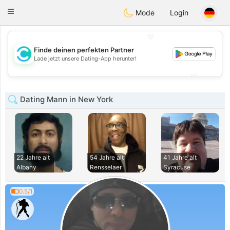
olombia
Citas
Toggle
Mode
Login
navigation
💖
Finde deinen perfekten Partner
💖
Lade jetzt unsere Dating-App herunter!
💕
💕
Dating Mann in New York
22 Jahre alt
54 Jahre alt
41 Jahre alt
Albany
Rensselaer
Syracuse
0.5/1