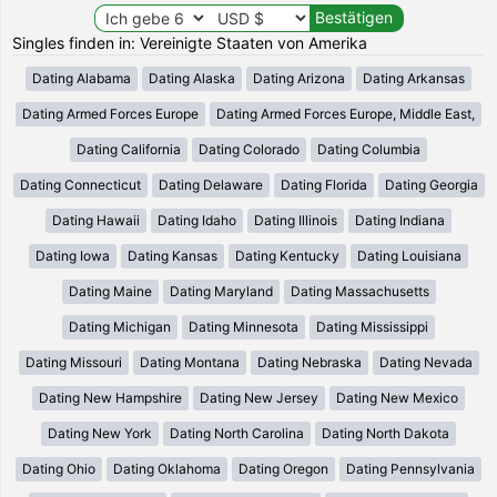
Singles finden in: Vereinigte Staaten von Amerika
Dating Alabama
Dating Alaska
Dating Arizona
Dating Arkansas
Dating Armed Forces Europe
Dating Armed Forces Europe, Middle East,
Dating California
Dating Colorado
Dating Columbia
Dating Connecticut
Dating Delaware
Dating Florida
Dating Georgia
Dating Hawaii
Dating Idaho
Dating Illinois
Dating Indiana
Dating Iowa
Dating Kansas
Dating Kentucky
Dating Louisiana
Dating Maine
Dating Maryland
Dating Massachusetts
Dating Michigan
Dating Minnesota
Dating Mississippi
Dating Missouri
Dating Montana
Dating Nebraska
Dating Nevada
Dating New Hampshire
Dating New Jersey
Dating New Mexico
Dating New York
Dating North Carolina
Dating North Dakota
Dating Ohio
Dating Oklahoma
Dating Oregon
Dating Pennsylvania