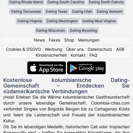
Dating Rhode Island
Dating South Carolina
Dating South Dakota
Dating Tennessee
Dating Texas
Dating Utah
Dating Vermont
Dating Virginia
Dating Washington
Dating West Virginia
Dating Wisconsin
Dating Wyoming
News
|
Fakes
|
Shop
|
Meinungen
Cookies & DSGVO
|
Werbung
|
Über uns
|
Datenschutz
|
AGB
|
Kindersicherheit
|
Kontakt
|
FAQ
Kostenlose kolumbianische Dating-
Gemeinschaft – Entdecken Sie
südamerikanische Verbindungen
¡Hola! Erleben Sie die Wärme kolumbianischer Gastfreundschaft
durch unsere lebendige Gemeinschaft. Colombia-citas.com
verbindet Singles von Bogotás Bergen bis zu Cartagenas Küste
und feiert die Leidenschaft und Freude der kolumbianischen
Kultur.
Ob Sie im lebendigen Medellín, historischen Cali oder tropischen
Barranquilla sind – treffen Sie kompatible Kolumbianer, die Ihre