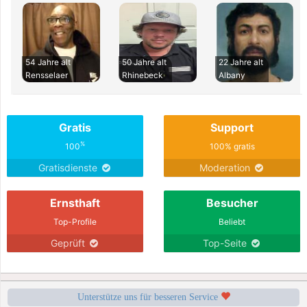
54 Jahre alt
50 Jahre alt
22 Jahre alt
Rensselaer
Rhinebeck
Albany
Gratis
Support
%
100
100% gratis
Gratisdienste
Moderation
Ernsthaft
Besucher
Top-Profile
Beliebt
Geprüft
Top-Seite
Unterstütze uns für besseren Service