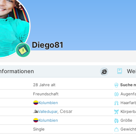
Diego81
1
informationen
Wei
28 Jahre alt
Suche 
Freundschaft
Augenf
Kolumbien
Haarfar
Cesar
Valledupar
,
Körperb
Kolumbien
Größe
Single
Gewich