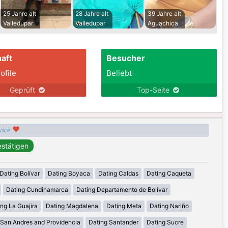
25 Jahre alt
28 Jahre alt
39 Jahre alt
Valledupar
Valledupar
Aguachica
aft
Besucher
ofile
Beliebt
Geprüft
Top-Seite
rvice
Dating Bolívar
Dating Boyaca
Dating Caldas
Dating Caqueta
Dating Cundinamarca
Dating Departamento de Bolívar
ng La Guajira
Dating Magdalena
Dating Meta
Dating Nariño
 San Andres and Providencia
Dating Santander
Dating Sucre