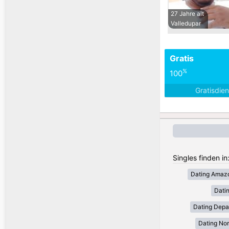
27 Jahre alt
Valledupar
Gratis
%
100
Gratisdie
Singles finden in
Dating Amaz
Dati
Dating Depa
Dating Nor