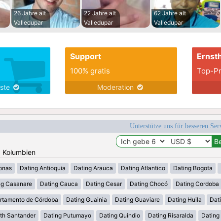
26 Jahre alt
22 Jahre alt
62 Jahre alt
Valledupar
Valledupar
Valledupar
Support
Ernsth
100% gratis
Top-Pr
nste
Moderation
Unterstütze uns für besseren Se
: Kolumbien
onas
Dating Antioquia
Dating Arauca
Dating Atlantico
Dating Bogota
ng Casanare
Dating Cauca
Dating Cesar
Dating Chocó
Dating Cordoba
rtamento de Córdoba
Dating Guainia
Dating Guaviare
Dating Huila
Dati
th Santander
Dating Putumayo
Dating Quindio
Dating Risaralda
Dating