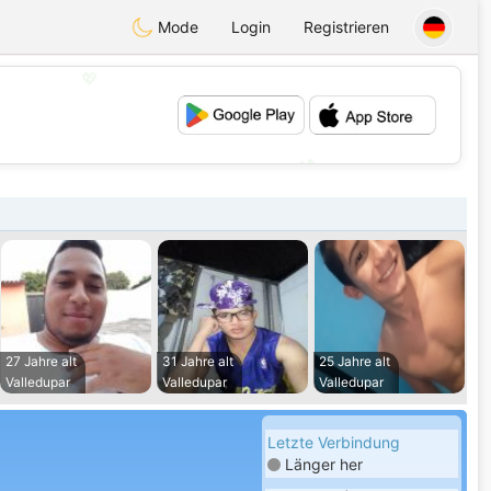
Mode
Login
Registrieren
💖
💕
27 Jahre alt
31 Jahre alt
25 Jahre alt
Valledupar
Valledupar
Valledupar
Letzte Verbindung
Länger her