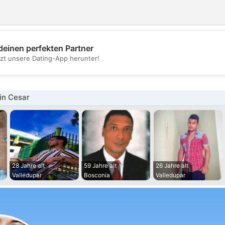
deinen perfekten Partner
💖
tzt unsere Dating-App herunter!
💕
in Cesar
28 Jahre alt
59 Jahre alt
26 Jahre alt
Valledupar
Bosconia
Valledupar