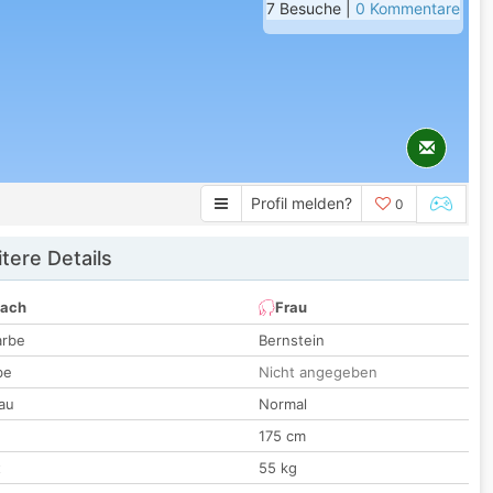
7 Besuche |
0 Kommentare
Profil melden?
0
tere Details
nach
Frau
arbe
Bernstein
be
Nicht angegeben
au
Normal
175 cm
t
55 kg