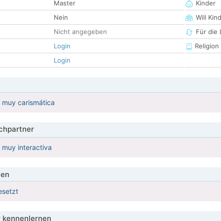
Master
Kinder
Nein
Will Kin
Nicht angegeben
Für die
Login
Religion
Login
 muy carismática
hpartner
 muy interactiva
ien
esetzt
 kennenlernen