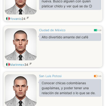
nueva. Busco alguien con quien
platicar chido y ver qué se da 😏
岁
Yovanio
24
Ciudad de México
0.8
Alto divertido amante del café
岁
Marinmex
34
San Luis Potosi
0.5
Conocer chicas colombianas
guapísimas, y poder tener una
relación de amistad o lo que se de.