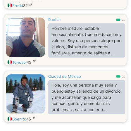
岁
Fredd
32
Puebla
0.9
Hombre maduro, estable
emocionalmente, buena educación y
valores. Soy una persona alegre por
la vida, disfruto de momentos
familiares, amante de salidas a
conocer lugares nuevos, caminar
岁
Tonosol
45
por las noches y beber ya sea un
café o una copa de vino,
Ciudad de México
apasionado por la lectura y la
0.9
superación personal, trato de
Hola, soy una persona muy seria y
mantener mi salud en buenas
bueno estoy saliendo de un divorcio
condiciones y mi cuerpo de igual
y me aconsejan que salga para
manera.
conocer gente y comentar mis
problemas , salir a comer o
desayunar y bueno expresar
岁
Bbenito
45
sentimientos,. Soy profesor
investigador , 40 años, serio , muy