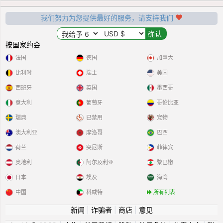
我们努力为您提供最好的服务，请支持我们
按国家约会
法国
德国
加拿大
比利时
瑞士
美国
西班牙
英国
墨西哥
意大利
葡萄牙
哥伦比亚
瑞典
已禁用
宠物
澳大利亚
摩洛哥
巴西
荷兰
突尼斯
菲律宾
奥地利
阿尔及利亚
黎巴嫩
日本
埃及
海湾
中国
科威特
所有列表
新闻
|
诈骗者
|
商店
|
意见