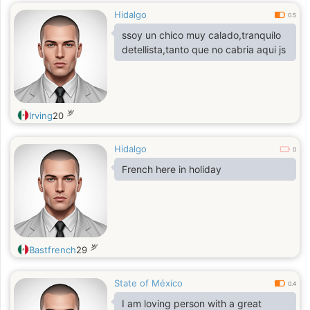
Hidalgo
0.5
ssoy un chico muy calado,tranquilo
detellista,tanto que no cabria aqui js
岁
Irving
20
Hidalgo
0
French here in holiday
岁
Bastfrench
29
State of México
0.4
I am loving person with a great