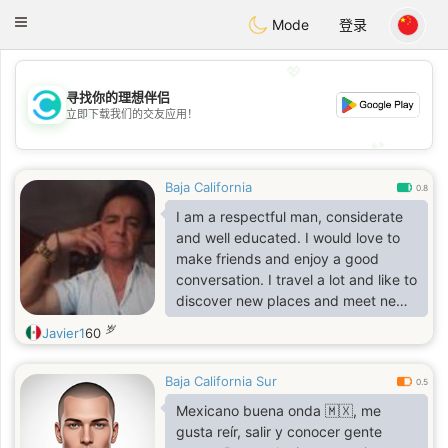
olombia
Citas
Toggle
Mode
登录
navigation
💖
寻找你的理想伴侣
💖
立即下载我们的交友应用！
💕
💕
Baja California
0.8
I am a respectful man, considerate
and well educated. I would love to
make friends and enjoy a good
conversation. I travel a lot and like to
discover new places and meet new
people. I enjoy a nice cup of coffee
岁
Javier1
60
and a glass of wine with excellent
food. I speak English and Spanish. I
Baja California Sur
do not send or loan money to
0.5
anyone, so please do not ask.
Mexicano buena onda 🇲🇽, me
gusta reír, salir y conocer gente