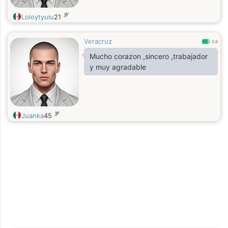
岁
Loloytyuiu
21
Veracruz
0.8
Mucho corazon ,sincero ,trabajador
y muy agradable
岁
Juanka
45