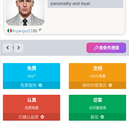
personality and loyal.
岁
Aryangul23
35
1
按条件搜索
免费
支持
%
100
100%免费
免费服务
倾听的管理员
认真
访客
优质档案
访问量很高
已确认品质
最佳