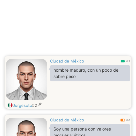
dedicado al trabajo y eso ha hecho
que este tal vez un poco solo. Me
gustaría saber más de ti.
Físicamente soy delgado, 1.65 cm y
64 kg
Ciudad de México
0.9
hombre maduro, con un poco de
sobre peso
岁
Jorgesoto
52
Ciudad de México
0.6
Soy una persona con valores
morales y éticos