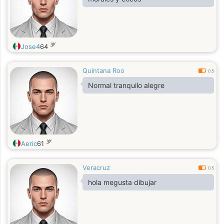
岁
Jose4
64
Quintana Roo
0.5
Normal tranquilo alegre
岁
Aeric
61
Veracruz
0.5
hola megusta dibujar