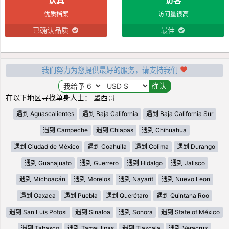
优质档案
访问量很高
已确认品质
最佳
我们努力为您提供最好的服务，请支持我们
在以下地区寻找单身人士： 墨西哥
遇到 Aguascalientes
遇到 Baja California
遇到 Baja California Sur
遇到 Campeche
遇到 Chiapas
遇到 Chihuahua
遇到 Ciudad de México
遇到 Coahuila
遇到 Colima
遇到 Durango
遇到 Guanajuato
遇到 Guerrero
遇到 Hidalgo
遇到 Jalisco
遇到 Michoacán
遇到 Morelos
遇到 Nayarit
遇到 Nuevo Leon
遇到 Oaxaca
遇到 Puebla
遇到 Querétaro
遇到 Quintana Roo
遇到 San Luis Potosi
遇到 Sinaloa
遇到 Sonora
遇到 State of México
遇到 Tabasco
遇到 Tamaulipas
遇到 Tlaxcala
遇到 Veracruz