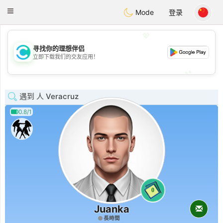
olombia
Citas
Toggle
Mode
登录
navigation
💖
寻找你的理想伴侣
💖
立即下载我们的交友应用！
💕
💕
遇到 人 Veracruz
0.8/1
0
Juanka
長時間