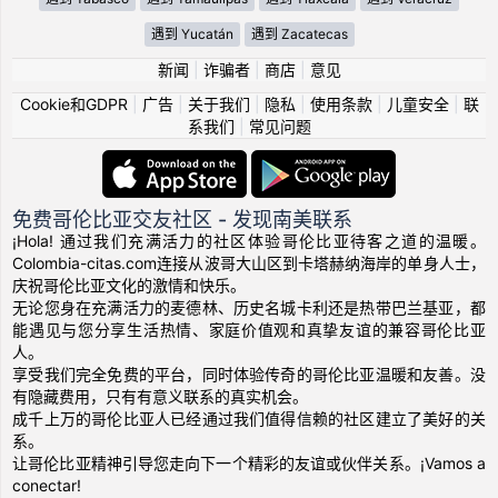
遇到 Yucatán
遇到 Zacatecas
新闻
|
诈骗者
|
商店
|
意见
Cookie和GDPR
|
广告
|
关于我们
|
隐私
|
使用条款
|
儿童安全
|
联
系我们
|
常见问题
免费哥伦比亚交友社区 - 发现南美联系
¡Hola! 通过我们充满活力的社区体验哥伦比亚待客之道的温暖。
Colombia-citas.com连接从波哥大山区到卡塔赫纳海岸的单身人士，
庆祝哥伦比亚文化的激情和快乐。
无论您身在充满活力的麦德林、历史名城卡利还是热带巴兰基亚，都
能遇见与您分享生活热情、家庭价值观和真挚友谊的兼容哥伦比亚
人。
享受我们完全免费的平台，同时体验传奇的哥伦比亚温暖和友善。没
有隐藏费用，只有有意义联系的真实机会。
成千上万的哥伦比亚人已经通过我们值得信赖的社区建立了美好的关
系。
让哥伦比亚精神引导您走向下一个精彩的友谊或伙伴关系。¡Vamos a
conectar!