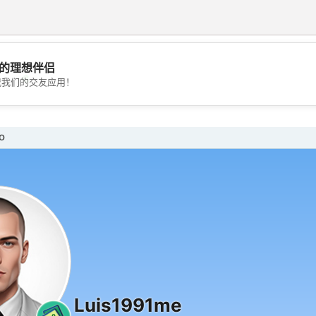
的理想伴侣
💖
载我们的交友应用！
💕
o
Luis1991me