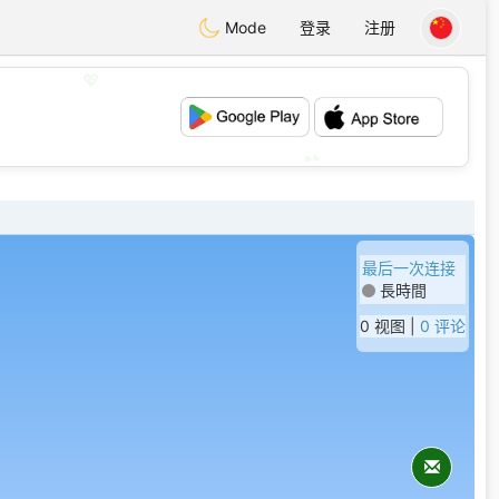
Mode
登录
注册
💖
💕
最后一次连接
長時間
0 视图 |
0 评论