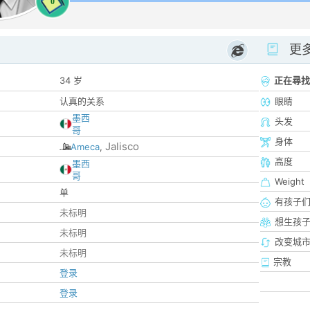
0
更
34 岁
正在尋找
认真的关系
眼睛
墨西
头发
哥
身体
Jalisco
Ameca
,
高度
墨西
哥
Weight
单
有孩子
未标明
想生孩
未标明
改变城市
未标明
宗教
登录
登录