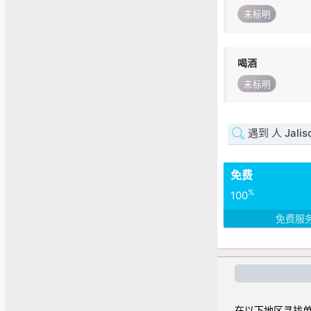
未标明
喝酒
未标明
遇到 人 Jalis
免费
%
100
免费服
在以下地区寻找单