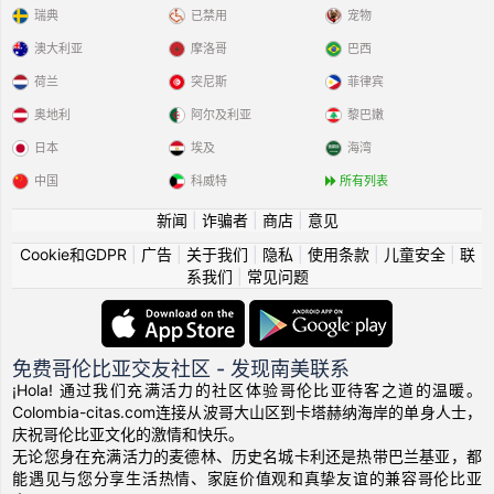
瑞典
已禁用
宠物
澳大利亚
摩洛哥
巴西
荷兰
突尼斯
菲律宾
奥地利
阿尔及利亚
黎巴嫩
日本
埃及
海湾
中国
科威特
所有列表
新闻
|
诈骗者
|
商店
|
意见
Cookie和GDPR
|
广告
|
关于我们
|
隐私
|
使用条款
|
儿童安全
|
联
系我们
|
常见问题
免费哥伦比亚交友社区 - 发现南美联系
¡Hola! 通过我们充满活力的社区体验哥伦比亚待客之道的温暖。
Colombia-citas.com连接从波哥大山区到卡塔赫纳海岸的单身人士，
庆祝哥伦比亚文化的激情和快乐。
无论您身在充满活力的麦德林、历史名城卡利还是热带巴兰基亚，都
能遇见与您分享生活热情、家庭价值观和真挚友谊的兼容哥伦比亚