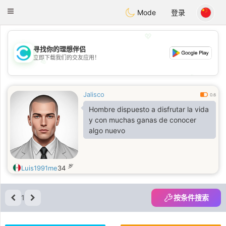
olombia
Citas
Toggle
Mode
登录
navigation
💖
寻找你的理想伴侣
立即下载我们的交友应用！
💖
💕
💕
Jalisco
0.6
Hombre dispuesto a disfrutar la vida
y con muchas ganas de conocer
algo nuevo
岁
Luis1991me
34
1
按条件搜索