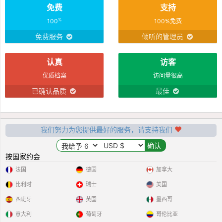
免费
支持
%
100
100%免费
免费服务
倾听的管理员
认真
访客
优质档案
访问量很高
已确认品质
最佳
我们努力为您提供最好的服务，请支持我们
按国家约会
法国
德国
加拿大
比利时
瑞士
美国
西班牙
英国
墨西哥
意大利
葡萄牙
哥伦比亚