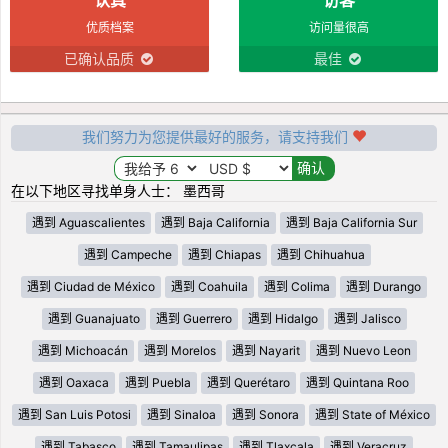
优质档案
访问量很高
已确认品质
最佳
我们努力为您提供最好的服务，请支持我们
在以下地区寻找单身人士： 墨西哥
遇到 Aguascalientes
遇到 Baja California
遇到 Baja California Sur
遇到 Campeche
遇到 Chiapas
遇到 Chihuahua
遇到 Ciudad de México
遇到 Coahuila
遇到 Colima
遇到 Durango
遇到 Guanajuato
遇到 Guerrero
遇到 Hidalgo
遇到 Jalisco
遇到 Michoacán
遇到 Morelos
遇到 Nayarit
遇到 Nuevo Leon
遇到 Oaxaca
遇到 Puebla
遇到 Querétaro
遇到 Quintana Roo
遇到 San Luis Potosi
遇到 Sinaloa
遇到 Sonora
遇到 State of México
遇到 Tabasco
遇到 Tamaulipas
遇到 Tlaxcala
遇到 Veracruz