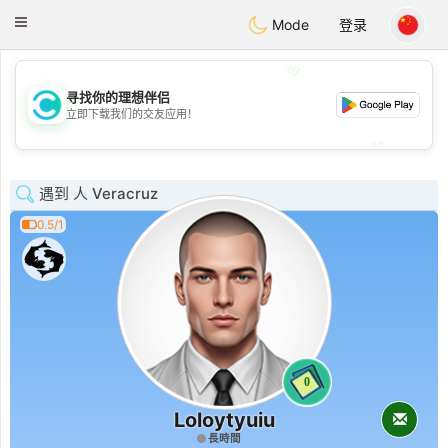
olombia
Citas
Toggle
Mode
登录
navigation
💖
寻找你的理想伴侣
💖
立即下载我们的交友应用！
💕
💕
遇到 人 Veracruz
0.5/1
0
Loloytyuiu
長時間