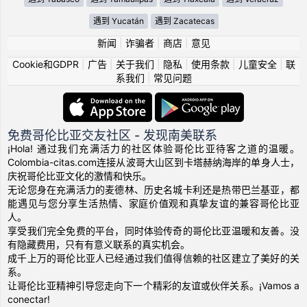
遇到 Yucatán
遇到 Zacatecas
新闻
|
诈骗者
|
商店
|
意见
Cookie和GDPR
|
广告
|
关于我们
|
隐私
|
使用条款
|
儿童安全
|
联
系我们
|
常见问题
免费哥伦比亚交友社区 - 发现南美联系
¡Hola! 通过我们充满活力的社区体验哥伦比亚待客之道的温暖。
Colombia-citas.com连接从波哥大山区到卡塔赫纳海岸的单身人士，
庆祝哥伦比亚文化的激情和快乐。
无论您身在充满活力的麦德林、历史名城卡利还是热带巴兰基亚，都
能遇见与您分享生活热情、家庭价值观和真挚友谊的兼容哥伦比亚
人。
享受我们完全免费的平台，同时体验传奇的哥伦比亚温暖和友善。没
有隐藏费用，只有有意义联系的真实机会。
成千上万的哥伦比亚人已经通过我们值得信赖的社区建立了美好的关
系。
让哥伦比亚精神引导您走向下一个精彩的友谊或伙伴关系。¡Vamos a
conectar!