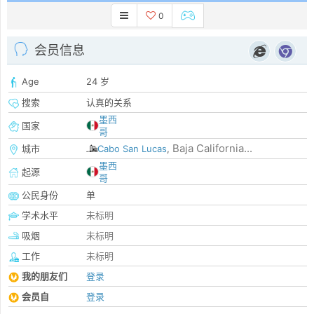
0
会员信息
Age
24 岁
搜索
认真的关系
墨西
国家
哥
Baja California...
城市
Cabo San Lucas
,
墨西
起源
哥
公民身份
单
学术水平
未标明
吸烟
未标明
工作
未标明
我的朋友们
登录
会员自
登录