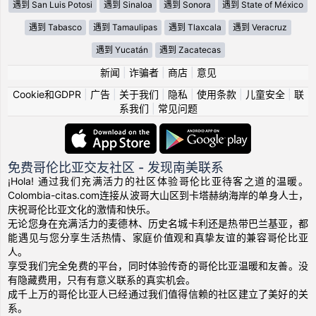
遇到 San Luis Potosi
遇到 Sinaloa
遇到 Sonora
遇到 State of México
遇到 Tabasco
遇到 Tamaulipas
遇到 Tlaxcala
遇到 Veracruz
遇到 Yucatán
遇到 Zacatecas
新闻
|
诈骗者
|
商店
|
意见
Cookie和GDPR
|
广告
|
关于我们
|
隐私
|
使用条款
|
儿童安全
|
联
系我们
|
常见问题
免费哥伦比亚交友社区 - 发现南美联系
¡Hola! 通过我们充满活力的社区体验哥伦比亚待客之道的温暖。
Colombia-citas.com连接从波哥大山区到卡塔赫纳海岸的单身人士，
庆祝哥伦比亚文化的激情和快乐。
无论您身在充满活力的麦德林、历史名城卡利还是热带巴兰基亚，都
能遇见与您分享生活热情、家庭价值观和真挚友谊的兼容哥伦比亚
人。
享受我们完全免费的平台，同时体验传奇的哥伦比亚温暖和友善。没
有隐藏费用，只有有意义联系的真实机会。
成千上万的哥伦比亚人已经通过我们值得信赖的社区建立了美好的关
系。