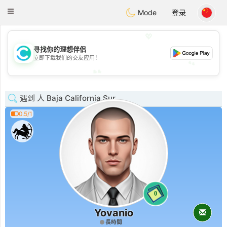
olombia
Citas
Toggle
Mode
登录
navigation
💖
💖
寻找你的理想伴侣
立即下载我们的交友应用！
💕
💕
遇到 人 Baja California Sur
0.5/1
0
Yovanio
長時間