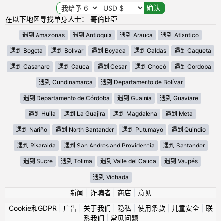
在以下地区寻找单身人士： 哥倫比亞
遇到 Amazonas
遇到 Antioquia
遇到 Arauca
遇到 Atlantico
遇到 Bogota
遇到 Bolívar
遇到 Boyaca
遇到 Caldas
遇到 Caqueta
遇到 Casanare
遇到 Cauca
遇到 Cesar
遇到 Chocó
遇到 Cordoba
遇到 Cundinamarca
遇到 Departamento de Bolívar
遇到 Departamento de Córdoba
遇到 Guainia
遇到 Guaviare
遇到 Huila
遇到 La Guajira
遇到 Magdalena
遇到 Meta
遇到 Nariño
遇到 North Santander
遇到 Putumayo
遇到 Quindio
遇到 Risaralda
遇到 San Andres and Providencia
遇到 Santander
遇到 Sucre
遇到 Tolima
遇到 Valle del Cauca
遇到 Vaupés
遇到 Vichada
新闻
|
诈骗者
|
商店
|
意见
Cookie和GDPR
|
广告
|
关于我们
|
隐私
|
使用条款
|
儿童安全
|
联
系我们
|
常见问题