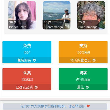
38 岁
38 岁
75 岁
Piedecuesta
Bucaramanga
Bucaramanga
免费
支持
%
100
100%免费
免费服务
倾听的管理员
认真
访客
优质档案
访问量很高
已确认品质
最佳
我们努力为您提供最好的服务，请支持我们