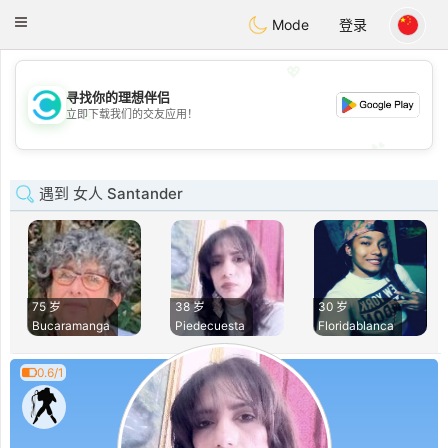
olombia
Citas
Toggle
Mode
登录
navigation
💖
寻找你的理想伴侣
💖
立即下载我们的交友应用！
💕
💕
遇到 女人 Santander
75 岁
38 岁
30 岁
Bucaramanga
Piedecuesta
Floridablanca
0.6/1