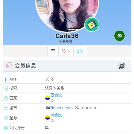
2
Carla36
長時間
5
会员信息
Age
38 岁
搜索
认真的关系
哥倫比
国家
亞
Santander
城市
Piedecuesta
,
哥倫比
起源
亞
公民身份
单