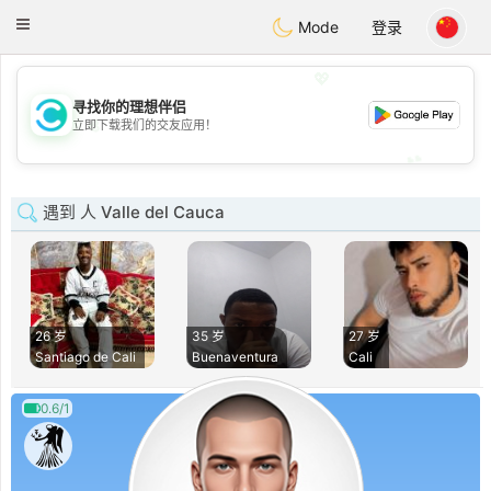
olombia
Citas
Toggle
Mode
登录
navigation
💖
寻找你的理想伴侣
💖
立即下载我们的交友应用！
💕
💕
遇到 人 Valle del Cauca
26 岁
35 岁
27 岁
Santiago de Cali
Buenaventura
Cali
0.6/1