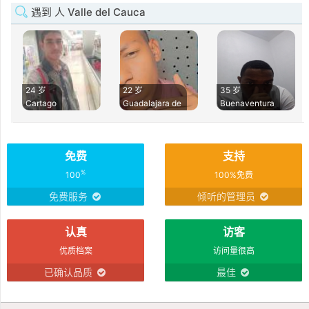
遇到 人 Valle del Cauca
24 岁
22 岁
35 岁
Cartago
Guadalajara de
Buenaventura
免费
支持
%
100
100%免费
免费服务
倾听的管理员
认真
访客
优质档案
访问量很高
已确认品质
最佳