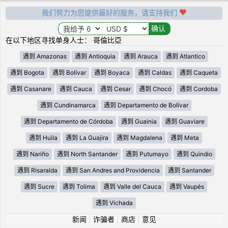
我们努力为您提供最好的服务，请支持我们
在以下地区寻找单身人士： 哥倫比亞
遇到 Amazonas
遇到 Antioquia
遇到 Arauca
遇到 Atlantico
遇到 Bogota
遇到 Bolívar
遇到 Boyaca
遇到 Caldas
遇到 Caqueta
遇到 Casanare
遇到 Cauca
遇到 Cesar
遇到 Chocó
遇到 Cordoba
遇到 Cundinamarca
遇到 Departamento de Bolívar
遇到 Departamento de Córdoba
遇到 Guainia
遇到 Guaviare
遇到 Huila
遇到 La Guajira
遇到 Magdalena
遇到 Meta
遇到 Nariño
遇到 North Santander
遇到 Putumayo
遇到 Quindio
遇到 Risaralda
遇到 San Andres and Providencia
遇到 Santander
遇到 Sucre
遇到 Tolima
遇到 Valle del Cauca
遇到 Vaupés
遇到 Vichada
新闻
|
诈骗者
|
商店
|
意见