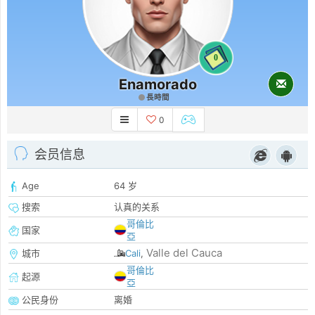
0
Enamorado
長時間
0
会员信息
Age
64 岁
搜索
认真的关系
哥倫比
国家
亞
Valle del Cauca
城市
Cali
,
哥倫比
起源
亞
公民身份
离婚