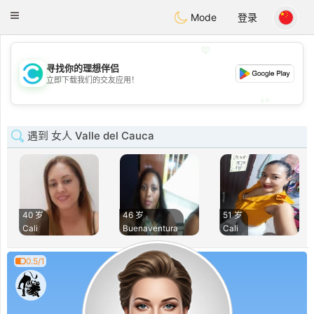
olombia
Citas
Toggle
Mode
登录
navigation
💖
寻找你的理想伴侣
💖
立即下载我们的交友应用！
💕
💕
遇到 女人 Valle del Cauca
40 岁
46 岁
51 岁
Cali
Buenaventura
Cali
0.5/1