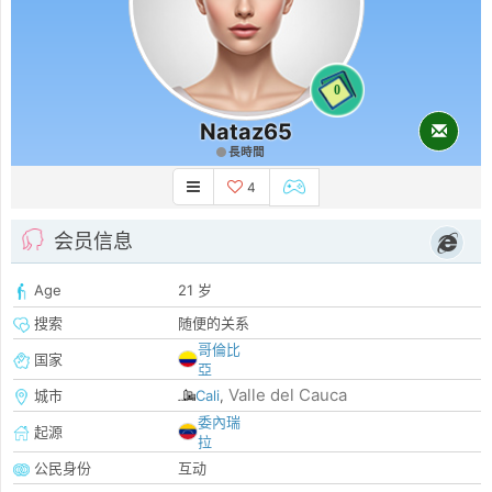
0
Nataz65
長時間
4
会员信息
Age
21 岁
搜索
随便的关系
哥倫比
国家
亞
Valle del Cauca
城市
Cali
,
委內瑞
起源
拉
公民身份
互动