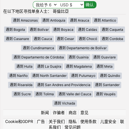
在以下地区寻找单身人士： 哥倫比亞
遇到 Amazonas
遇到 Antioquia
遇到 Arauca
遇到 Atlantico
遇到 Bogota
遇到 Bolívar
遇到 Boyaca
遇到 Caldas
遇到 Caqueta
遇到 Casanare
遇到 Cauca
遇到 Cesar
遇到 Chocó
遇到 Cordoba
遇到 Cundinamarca
遇到 Departamento de Bolívar
遇到 Departamento de Córdoba
遇到 Guainia
遇到 Guaviare
遇到 Huila
遇到 La Guajira
遇到 Magdalena
遇到 Meta
遇到 Nariño
遇到 North Santander
遇到 Putumayo
遇到 Quindio
遇到 Risaralda
遇到 San Andres and Providencia
遇到 Santander
遇到 Sucre
遇到 Tolima
遇到 Valle del Cauca
遇到 Vaupés
遇到 Vichada
新闻
|
诈骗者
|
商店
|
意见
Cookie和GDPR
|
广告
|
关于我们
|
隐私
|
使用条款
|
儿童安全
|
联
系我们
|
常见问题