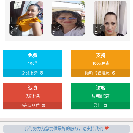
51 岁
61 岁
61 岁
Cali
Cali
Cali
免费
支持
%
100
100%免费
免费服务
倾听的管理员
认真
访客
优质档案
访问量很高
已确认品质
最佳
我们努力为您提供最好的服务，请支持我们