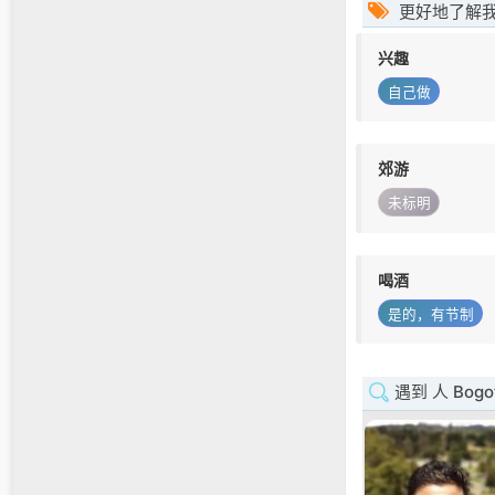
更好地了解
兴趣
自己做
郊游
未标明
喝酒
是的，有节制
遇到 人 Bogo