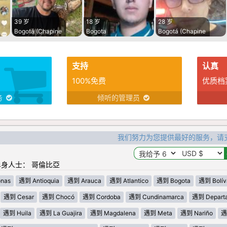
39 岁
18 岁
28 岁
Bogotá (Chapine
Bogota
Bogotá (Chapine
支持
认真
100%免费
优质档
务
倾听的管理员
我们努力为您提供最好的服务，请
身人士： 哥倫比亞
nas
遇到 Antioquia
遇到 Arauca
遇到 Atlantico
遇到 Bogota
遇到 Bolív
遇到 Cesar
遇到 Chocó
遇到 Cordoba
遇到 Cundinamarca
遇到 Departa
遇到 Huila
遇到 La Guajira
遇到 Magdalena
遇到 Meta
遇到 Nariño
遇