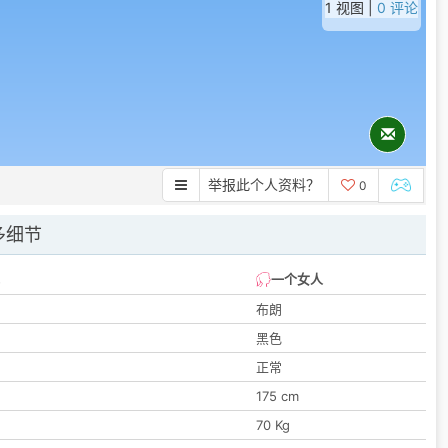
1 视图 |
0 评论
举报此个人资料？
0
多细节
一个女人
布朗
黑色
正常
175 cm
70 Kg