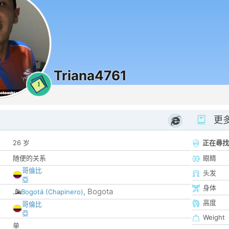
Triana4761
1
更
26 岁
正在尋找
随便的关系
眼睛
哥倫比
头发
亞
身体
Bogota
Bogotá (Chapinero)
,
高度
哥倫比
亞
Weight
单