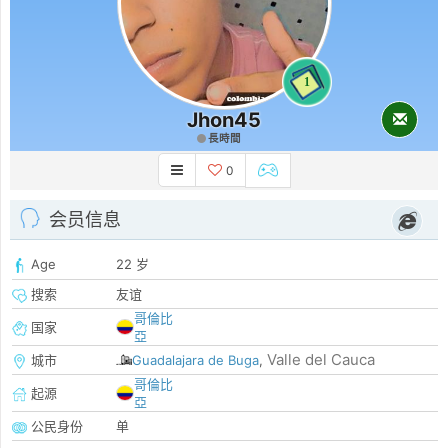
1
Jhon45
長時間
0
会员信息
Age
22 岁
搜索
友谊
哥倫比
国家
亞
Valle del Cauca
城市
Guadalajara de Buga
,
哥倫比
起源
亞
公民身份
单