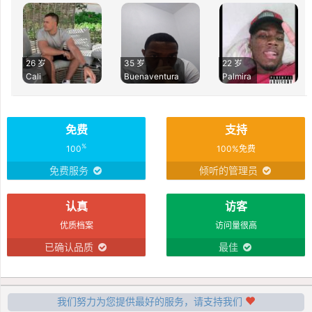
26 岁
35 岁
22 岁
Cali
Buenaventura
Palmira
免费
支持
%
100
100%免费
免费服务
倾听的管理员
认真
访客
优质档案
访问量很高
已确认品质
最佳
我们努力为您提供最好的服务，请支持我们