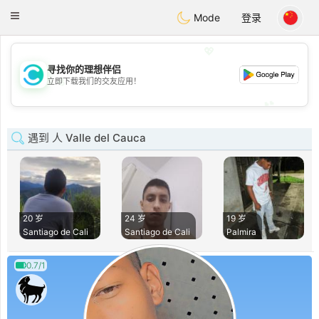
olombia
Citas
Toggle
Mode
登录
navigation
💖
寻找你的理想伴侣
💖
立即下载我们的交友应用！
💕
💕
遇到 人 Valle del Cauca
20 岁
24 岁
19 岁
Santiago de Cali
Santiago de Cali
Palmira
0.7/1