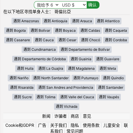
在以下地区寻找单身人士： 哥倫比亞
遇到 Amazonas
遇到 Antioquia
遇到 Arauca
遇到 Atlantico
遇到 Bogota
遇到 Bolívar
遇到 Boyaca
遇到 Caldas
遇到 Caqueta
遇到 Casanare
遇到 Cauca
遇到 Cesar
遇到 Chocó
遇到 Cordoba
遇到 Cundinamarca
遇到 Departamento de Bolívar
遇到 Departamento de Córdoba
遇到 Guainia
遇到 Guaviare
遇到 Huila
遇到 La Guajira
遇到 Magdalena
遇到 Meta
遇到 Nariño
遇到 North Santander
遇到 Putumayo
遇到 Quindio
遇到 Risaralda
遇到 San Andres and Providencia
遇到 Santander
遇到 Sucre
遇到 Tolima
遇到 Valle del Cauca
遇到 Vaupés
遇到 Vichada
新闻
|
诈骗者
|
商店
|
意见
Cookie和GDPR
|
广告
|
关于我们
|
隐私
|
使用条款
|
儿童安全
|
联
系我们
|
常见问题