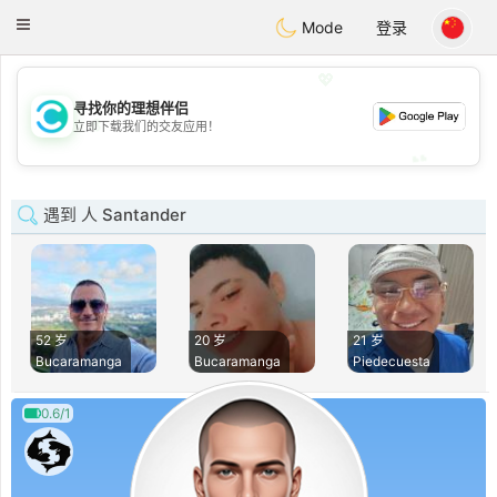
olombia
Citas
Toggle
Mode
登录
navigation
💖
寻找你的理想伴侣
💖
立即下载我们的交友应用！
💕
💕
遇到 人 Santander
52 岁
20 岁
21 岁
Bucaramanga
Bucaramanga
Piedecuesta
0.6/1