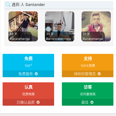
遇到 人 Santander
38 岁
35 岁
31 岁
Bucaramanga
Barrancabermeja
Bucaramanga
免费
支持
%
100
100%免费
免费服务
倾听的管理员
认真
访客
优质档案
访问量很高
已确认品质
最佳