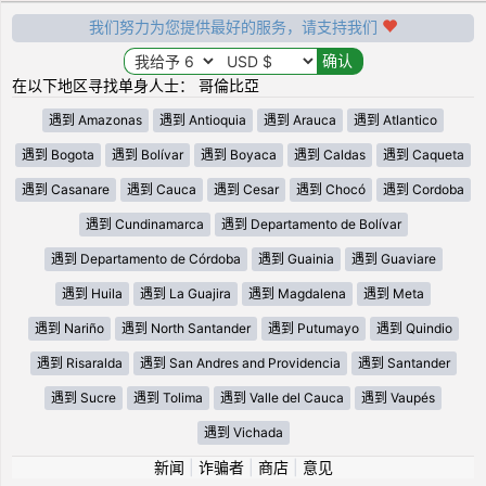
我们努力为您提供最好的服务，请支持我们
在以下地区寻找单身人士： 哥倫比亞
遇到 Amazonas
遇到 Antioquia
遇到 Arauca
遇到 Atlantico
遇到 Bogota
遇到 Bolívar
遇到 Boyaca
遇到 Caldas
遇到 Caqueta
遇到 Casanare
遇到 Cauca
遇到 Cesar
遇到 Chocó
遇到 Cordoba
遇到 Cundinamarca
遇到 Departamento de Bolívar
遇到 Departamento de Córdoba
遇到 Guainia
遇到 Guaviare
遇到 Huila
遇到 La Guajira
遇到 Magdalena
遇到 Meta
遇到 Nariño
遇到 North Santander
遇到 Putumayo
遇到 Quindio
遇到 Risaralda
遇到 San Andres and Providencia
遇到 Santander
遇到 Sucre
遇到 Tolima
遇到 Valle del Cauca
遇到 Vaupés
遇到 Vichada
新闻
|
诈骗者
|
商店
|
意见