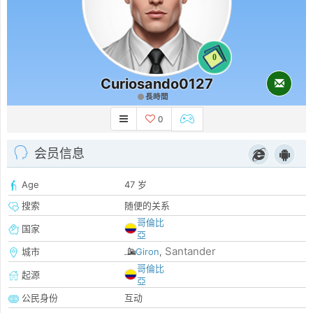
0
Curiosando0127
長時間
0
会员信息
Age
47 岁
搜索
随便的关系
哥倫比
国家
亞
Santander
城市
Giron
,
哥倫比
起源
亞
公民身份
互动