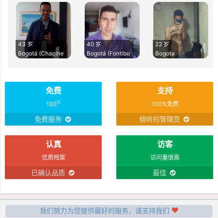
43 岁
40 岁
22 岁
Bogotá (Chapine
Bogotá (Fontibo
Bogota
免费
支持
%
100
100%免费
免费服务
倾听的管理员
认真
访客
优质档案
访问量很高
已确认品质
最佳
我们努力为您提供最好的服务，请支持我们