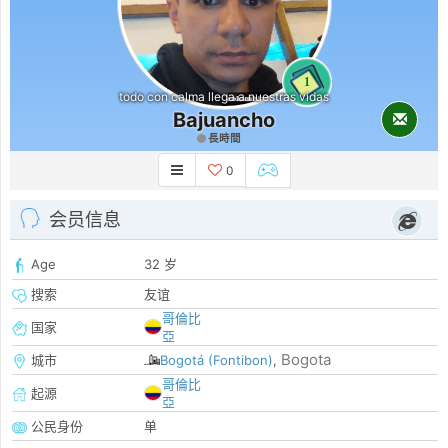
1
todo con calma llega a nuestras vidas
Bajuancho
長時間
0
会员信息
Age
32 岁
搜索
友谊
哥倫比
国家
亞
Bogota
城市
Bogotá (Fontibon)
,
哥倫比
起源
亞
公民身份
单