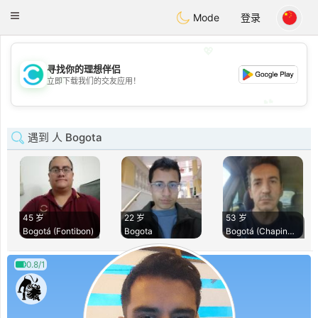
olombia
Citas
Toggle
Mode
登录
navigation
💖
寻找你的理想伴侣
💖
立即下载我们的交友应用！
💕
💕
遇到 人 Bogota
45 岁
22 岁
53 岁
Bogotá (Fontibon)
Bogota
Bogotá (Chapinero)
0.8/1