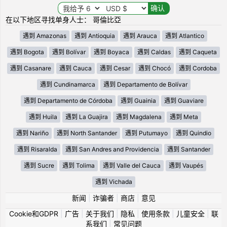
在以下地区寻找单身人士： 哥倫比亞
遇到 Amazonas
遇到 Antioquia
遇到 Arauca
遇到 Atlantico
遇到 Bogota
遇到 Bolívar
遇到 Boyaca
遇到 Caldas
遇到 Caqueta
遇到 Casanare
遇到 Cauca
遇到 Cesar
遇到 Chocó
遇到 Cordoba
遇到 Cundinamarca
遇到 Departamento de Bolívar
遇到 Departamento de Córdoba
遇到 Guainia
遇到 Guaviare
遇到 Huila
遇到 La Guajira
遇到 Magdalena
遇到 Meta
遇到 Nariño
遇到 North Santander
遇到 Putumayo
遇到 Quindio
遇到 Risaralda
遇到 San Andres and Providencia
遇到 Santander
遇到 Sucre
遇到 Tolima
遇到 Valle del Cauca
遇到 Vaupés
遇到 Vichada
新闻
|
诈骗者
|
商店
|
意见
Cookie和GDPR
|
广告
|
关于我们
|
隐私
|
使用条款
|
儿童安全
|
联
系我们
|
常见问题