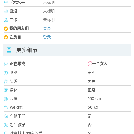
学术水平
未标明
吸烟
未标明
工作
未标明
我的朋友们
登录
会员自
登录
更多细节
正在尋找
一个女人
眼睛
布朗
头发
黑色
身体
正常
高度
160 cm
Weight
56 Kg
有孩子们
是
想生孩子
否
改变城市/国家的爱
是