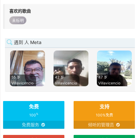
喜欢的歌曲
未标明
遇到 人 Meta
55 岁
42 岁
47 岁
Villavicencio
Villavicencio
Villavicencio
免费
支持
%
100
100%免费
免费服务
倾听的管理员