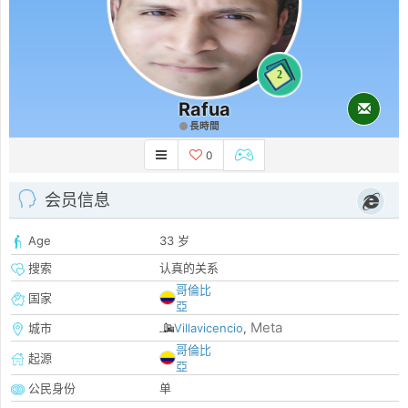
2
Rafua
長時間
0
会员信息
Age
33 岁
搜索
认真的关系
哥倫比
国家
亞
Meta
城市
Villavicencio
,
哥倫比
起源
亞
公民身份
单