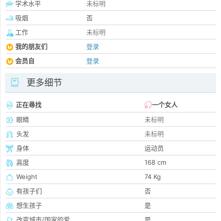
学术水平
未标明
吸烟
否
工作
未标明
我的朋友们
登录
会员自
登录
更多细节
正在尋找
一个女人
眼睛
未标明
头发
未标明
身体
运动员
高度
168 cm
Weight
74 Kg
有孩子们
否
想生孩子
是
改变城市/国家的爱
是