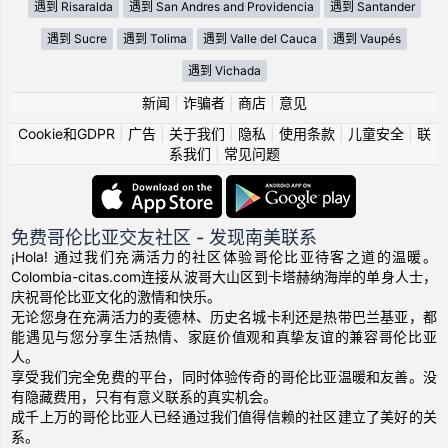
遇到 Risaralda
遇到 San Andres and Providencia
遇到 Santander
遇到 Sucre
遇到 Tolima
遇到 Valle del Cauca
遇到 Vaupés
遇到 Vichada
新闻
|
诈骗者
|
商店
|
意见
Cookie和GDPR
|
广告
|
关于我们
|
隐私
|
使用条款
|
儿童安全
|
联
系我们
|
常见问题
免费哥伦比亚交友社区 - 发现南美联系
¡Hola! 通过我们充满活力的社区体验哥伦比亚待客之道的温暖。
Colombia-citas.com连接从波哥大山区到卡塔赫纳海岸的单身人士，
庆祝哥伦比亚文化的激情和快乐。
无论您身在充满活力的麦德林、历史名城卡利还是热带巴兰基亚，都
能遇见与您分享生活热情、家庭价值观和真挚友谊的兼容哥伦比亚
人。
享受我们完全免费的平台，同时体验传奇的哥伦比亚温暖和友善。没
有隐藏费用，只有有意义联系的真实机会。
成千上万的哥伦比亚人已经通过我们值得信赖的社区建立了美好的关
系。