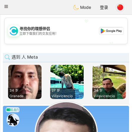
olombia
Citas
Toggle
Mode
登录
navigation
💖
寻找你的理想伴侣
💖
立即下载我们的交友应用！
💕
💕
遇到 人 Meta
34 岁
27 岁
34 岁
Granada
Villavicencio
Villavicencio
0.8/1