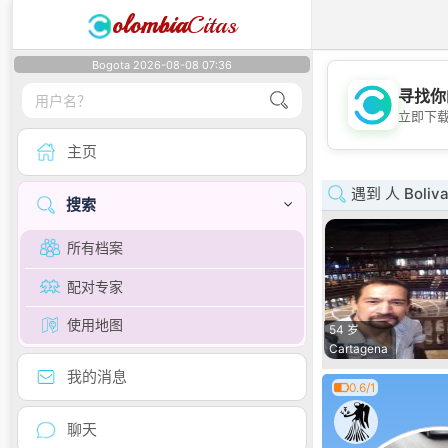
olombia
Citas
Bogota 2026-08-08 07:36
寻找你
立即下
主页
遇到 人 Boliva
搜索
所有档案
配对专家
使用地图
54 岁
Cartagena
我的消息
0.6/1
聊天