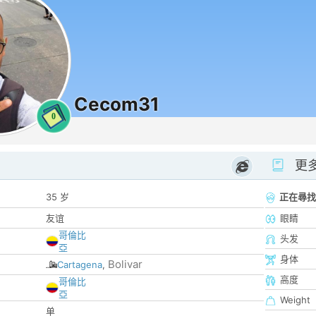
Cecom31
0
更
35 岁
正在尋找
友谊
眼睛
哥倫比
头发
亞
身体
Bolivar
Cartagena
,
高度
哥倫比
亞
Weight
单