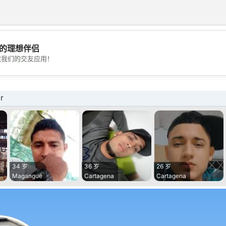
的理想伴侣
💖
载我们的交友应用！
💕
r
34 岁
36 岁
26 岁
Magangué
Cartagena
Cartagena