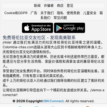
新闻
|
诈骗者
|
商店
|
意见
Cookie和GDPR
|
广告
|
关于我们
|
隐私
|
使用条款
|
儿童安全
|
联
系我们
|
常见问题
免费哥伦比亚交友社区 - 发现南美联系
¡Hola! 通过我们充满活力的社区体验哥伦比亚待客之道的温暖。
Colombia-citas.com连接从波哥大山区到卡塔赫纳海岸的单身人士，
庆祝哥伦比亚文化的激情和快乐。
无论您身在充满活力的麦德林、历史名城卡利还是热带巴兰基亚，都
能遇见与您分享生活热情、家庭价值观和真挚友谊的兼容哥伦比亚
人。
享受我们完全免费的平台，同时体验传奇的哥伦比亚温暖和友善。没
有隐藏费用，只有有意义联系的真实机会。
成千上万的哥伦比亚人已经通过我们值得信赖的社区建立了美好的关
系。
让哥伦比亚精神引导您走向下一个精彩的友谊或伙伴关系。¡Vamos a
conectar!
© 2026 Copyright
ISN Connect
.
All rights reserved.