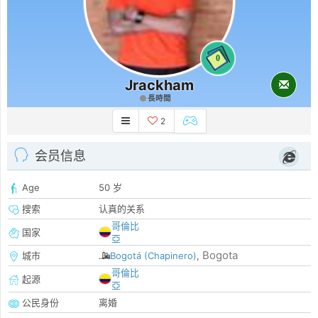
0
Jrackham
長時間
2
会员信息
Age
50 岁
搜索
认真的关系
哥倫比
国家
亞
Bogota
城市
Bogotá (Chapinero)
,
哥倫比
起源
亞
公民身份
离婚