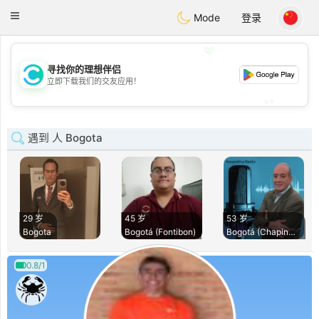
olombia
Citas
Toggle
Mode
登录
navigation
💖
寻找你的理想伴侣
💖
立即下载我们的交友应用！
💕
💕
遇到 人 Bogota
29 岁
45 岁
53 岁
Bogota
Bogotá (Fontibon)
Bogotá (Chapinero)
0.8/1