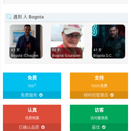
遇到 人 Bogota
43 岁
62 岁
41 岁
Bogotá (Chapine
Bogotá (Usaquen
Bogota D.C.
免费
支持
%
100
100%免费
免费服务
倾听的管理员
认真
访客
优质档案
访问量很高
已确认品质
最佳