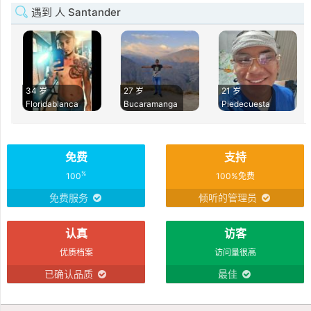
遇到 人 Santander
34 岁
27 岁
21 岁
Floridablanca
Bucaramanga
Piedecuesta
免费
支持
%
100
100%免费
免费服务
倾听的管理员
认真
访客
优质档案
访问量很高
已确认品质
最佳