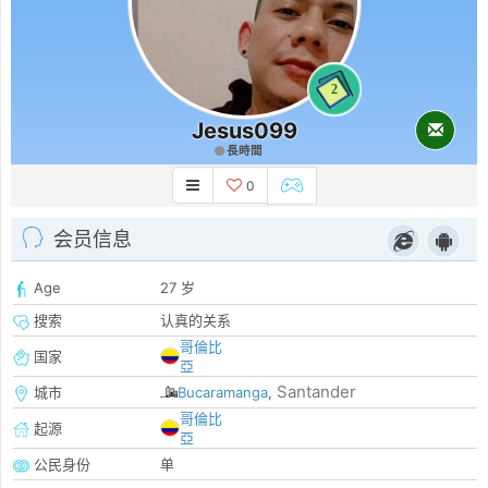
2
Jesus099
長時間
0
会员信息
Age
27 岁
搜索
认真的关系
哥倫比
国家
亞
Santander
城市
Bucaramanga
,
哥倫比
起源
亞
公民身份
单