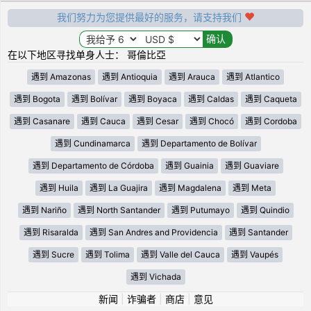
我们努力为您提供最好的服务，请支持我们
在以下地区寻找单身人士： 哥倫比亞
遇到 Amazonas
遇到 Antioquia
遇到 Arauca
遇到 Atlantico
遇到 Bogota
遇到 Bolívar
遇到 Boyaca
遇到 Caldas
遇到 Caqueta
遇到 Casanare
遇到 Cauca
遇到 Cesar
遇到 Chocó
遇到 Cordoba
遇到 Cundinamarca
遇到 Departamento de Bolívar
遇到 Departamento de Córdoba
遇到 Guainia
遇到 Guaviare
遇到 Huila
遇到 La Guajira
遇到 Magdalena
遇到 Meta
遇到 Nariño
遇到 North Santander
遇到 Putumayo
遇到 Quindio
遇到 Risaralda
遇到 San Andres and Providencia
遇到 Santander
遇到 Sucre
遇到 Tolima
遇到 Valle del Cauca
遇到 Vaupés
遇到 Vichada
新闻
|
诈骗者
|
商店
|
意见