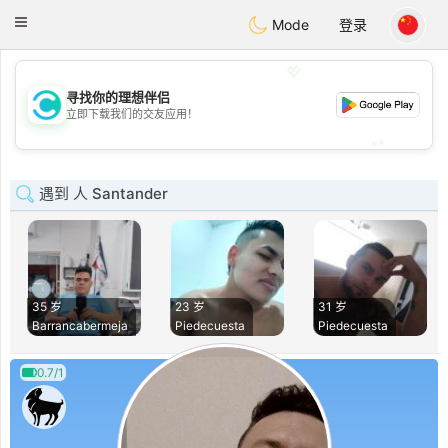
olombia
Citas
Toggle
Mode
登录
navigation
💖
寻找你的理想伴侣
💖
立即下载我们的交友应用！
💕
💕
遇到 人 Santander
35 岁
23 岁
31 岁
Barrancabermeja
Piedecuesta
Piedecuesta
0.7/1