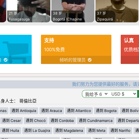
21 岁
38 岁
37 岁
Fusagasuga
Bogotá (Chapine
Zipaquirá
支持
认真
100%免费
优质档
务
倾听的管理员
我们努力为您提供最好的服务，请
身人士： 哥倫比亞
nas
遇到 Antioquia
遇到 Arauca
遇到 Atlantico
遇到 Bogota
遇到 Bolív
遇到 Cesar
遇到 Chocó
遇到 Cordoba
遇到 Cundinamarca
遇到 Departa
遇到 Huila
遇到 La Guajira
遇到 Magdalena
遇到 Meta
遇到 Nariño
遇