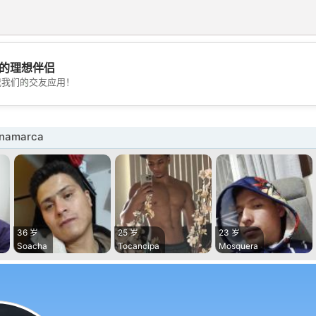
的理想伴侣
💖
载我们的交友应用！
💕
namarca
36 岁
25 岁
23 岁
Soacha
Tocancipa
Mosquera