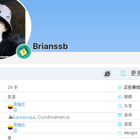
Brianssb
1
更
24 岁
正在尋找
友谊
眼睛
哥倫比
头发
亞
身体
Cundinamarca
Gachancipa
,
高度
哥倫比
亞
Weight
单