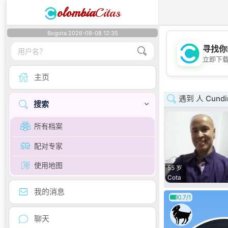
olombia
Citas
Bogota 2026-08-08 12:35
寻找你
立即下
主页
遇到 人 Cundi
搜索
所有档案
配对专家
使用地图
55 岁
Cota
我的消息
0.7/1
聊天