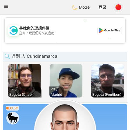
olombia
Citas
Toggle
Mode
登录
navigation
💖
寻找你的理想伴侣
💖
立即下载我们的交友应用！
💕
💕
遇到 人 Cundinamarca
37 岁
28 岁
51 岁
Bogotá (Chapinero)
Madrid
Bogotá (Fontibon)
0.5/1