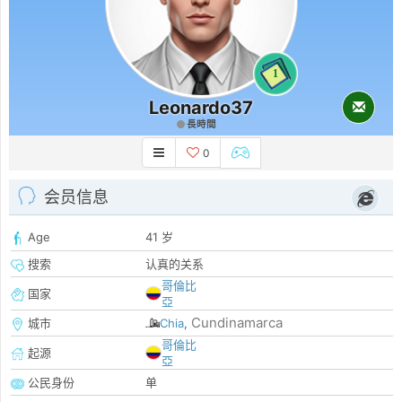
1
Leonardo37
長時間
0
会员信息
Age
41 岁
搜索
认真的关系
哥倫比
国家
亞
Cundinamarca
城市
Chia
,
哥倫比
起源
亞
公民身份
单