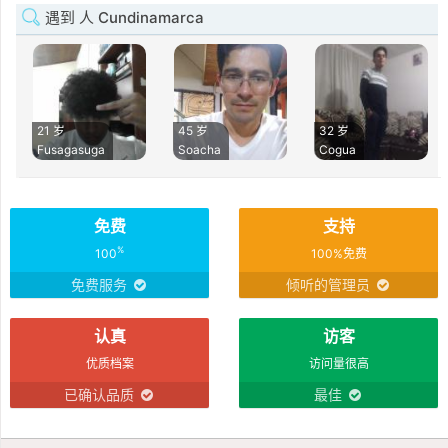
遇到 人 Cundinamarca
21 岁
45 岁
32 岁
Fusagasuga
Soacha
Cogua
免费
支持
%
100
100%免费
免费服务
倾听的管理员
认真
访客
优质档案
访问量很高
已确认品质
最佳