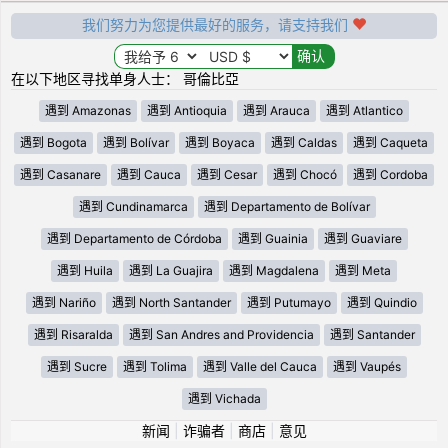
我们努力为您提供最好的服务，请支持我们
在以下地区寻找单身人士： 哥倫比亞
遇到 Amazonas
遇到 Antioquia
遇到 Arauca
遇到 Atlantico
遇到 Bogota
遇到 Bolívar
遇到 Boyaca
遇到 Caldas
遇到 Caqueta
遇到 Casanare
遇到 Cauca
遇到 Cesar
遇到 Chocó
遇到 Cordoba
遇到 Cundinamarca
遇到 Departamento de Bolívar
遇到 Departamento de Córdoba
遇到 Guainia
遇到 Guaviare
遇到 Huila
遇到 La Guajira
遇到 Magdalena
遇到 Meta
遇到 Nariño
遇到 North Santander
遇到 Putumayo
遇到 Quindio
遇到 Risaralda
遇到 San Andres and Providencia
遇到 Santander
遇到 Sucre
遇到 Tolima
遇到 Valle del Cauca
遇到 Vaupés
遇到 Vichada
新闻
|
诈骗者
|
商店
|
意见