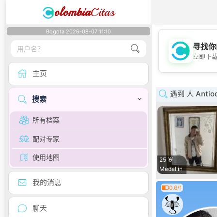
olombia
Citas
Bogota 2026-08-07 11:10
寻找你
立即下
主页
遇到 人 Antioq
搜索
所有档案
配对专家
使用地图
25 岁
Medellin
我的消息
0.6/1
聊天