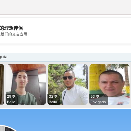
的理想伴侣
💖
载我们的交友应用！
💕
uia
29 岁
32 岁
53 岁
Bello
Bello
Envigado