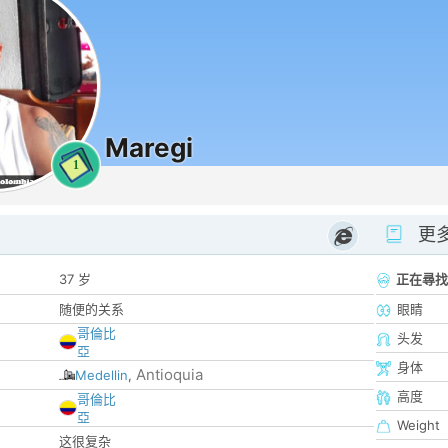
Maregi
1
更
37 岁
正在尋找
随便的关系
眼睛
哥倫比
头发
亞
身体
Antioquia
Medellin
,
高度
哥倫比
亞
Weight
这很复杂