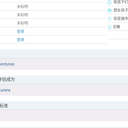
有孩子
未标明
想生孩
未标明
改变城市
未标明
宗教
登录
登录
venturas
伴侣成为
turera
标准