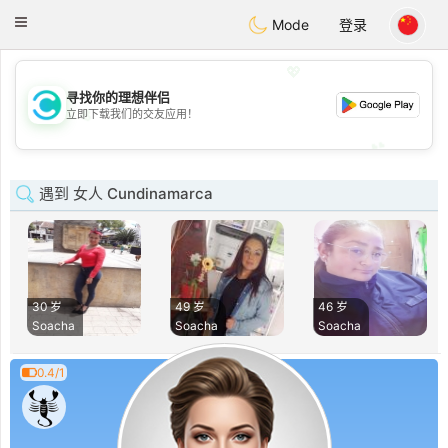
olombia
Citas
Toggle
Mode
登录
navigation
💖
寻找你的理想伴侣
💖
立即下载我们的交友应用！
💕
💕
遇到 女人 Cundinamarca
30 岁
49 岁
46 岁
Soacha
Soacha
Soacha
0.4/1