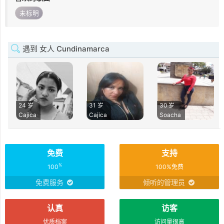
未标明
遇到 女人 Cundinamarca
24 岁
31 岁
30 岁
Cajica
Cajica
Soacha
免费
支持
%
100
100%免费
免费服务
倾听的管理员
认真
访客
优质档案
访问量很高