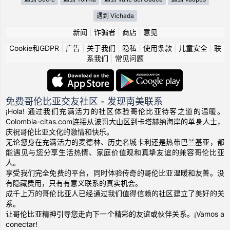
遇到 Vichada
新闻
|
诈骗者
|
商店
|
意见
Cookie和GDPR
|
广告
|
关于我们
|
隐私
|
使用条款
|
儿童安全
|
联
系我们
|
常见问题
免费哥伦比亚交友社区 - 发现南美联系
¡Hola! 通过我们充满活力的社区体验哥伦比亚待客之道的温暖。
Colombia-citas.com连接从波哥大山区到卡塔赫纳海岸的单身人士，
庆祝哥伦比亚文化的激情和快乐。
无论您身在充满活力的麦德林、历史名城卡利还是热带巴兰基亚，都
能遇见与您分享生活热情、家庭价值观和真挚友谊的兼容哥伦比亚
人。
享受我们完全免费的平台，同时体验传奇的哥伦比亚温暖和友善。没
有隐藏费用，只有有意义联系的真实机会。
成千上万的哥伦比亚人已经通过我们值得信赖的社区建立了美好的关
系。
让哥伦比亚精神引导您走向下一个精彩的友谊或伙伴关系。¡Vamos a
conectar!