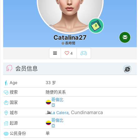
0
Catalina27
長時間
4
会员信息
Age
33 岁
搜索
随便的关系
哥倫比
国家
亞
Cundinamarca
城市
La Calera
,
哥倫比
起源
亞
公民身份
单