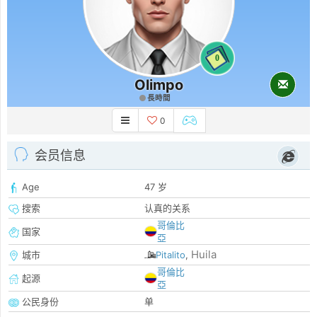
0
Olimpo
長時間
0
会员信息
Age
47 岁
搜索
认真的关系
哥倫比
国家
亞
Huila
城市
Pitalito
,
哥倫比
起源
亞
公民身份
单