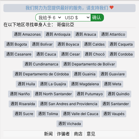
我们努力为您提供最好的服务，请支持我们
在以下地区寻找单身人士： 哥倫比亞
遇到 Amazonas
遇到 Antioquia
遇到 Arauca
遇到 Atlantico
遇到 Bogota
遇到 Bolívar
遇到 Boyaca
遇到 Caldas
遇到 Caqueta
遇到 Casanare
遇到 Cauca
遇到 Cesar
遇到 Chocó
遇到 Cordoba
遇到 Cundinamarca
遇到 Departamento de Bolívar
遇到 Departamento de Córdoba
遇到 Guainia
遇到 Guaviare
遇到 Huila
遇到 La Guajira
遇到 Magdalena
遇到 Meta
遇到 Nariño
遇到 North Santander
遇到 Putumayo
遇到 Quindio
遇到 Risaralda
遇到 San Andres and Providencia
遇到 Santander
遇到 Sucre
遇到 Tolima
遇到 Valle del Cauca
遇到 Vaupés
遇到 Vichada
新闻
|
诈骗者
|
商店
|
意见