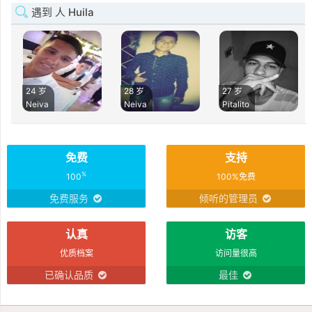
遇到 人 Huila
24 岁
28 岁
27 岁
Neiva
Neiva
Pitalito
免费
支持
%
100
100%免费
免费服务
倾听的管理员
认真
访客
优质档案
访问量很高
已确认品质
最佳