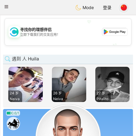
olombia
Citas
Toggle
Mode
登录
navigation
💖
寻找你的理想伴侣
💖
立即下载我们的交友应用！
💕
💕
遇到 人 Huila
24 岁
26 岁
27 岁
Neiva
Neiva
Pitalito
0.6/1