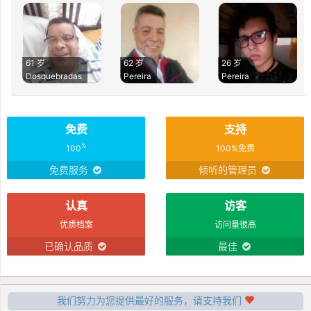
61 岁
62 岁
26 岁
Dosquebradas
Pereira
Pereira
免费
支持
%
100
100%免费
免费服务
倾听的管理员
认真
访客
优质档案
访问量很高
已确认品质
最佳
我们努力为您提供最好的服务，请支持我们