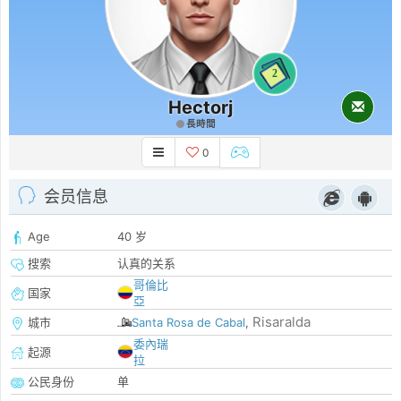
2
Hectorj
長時間
0
会员信息
Age
40 岁
搜索
认真的关系
哥倫比
国家
亞
Risaralda
城市
Santa Rosa de Cabal
,
委內瑞
起源
拉
公民身份
单