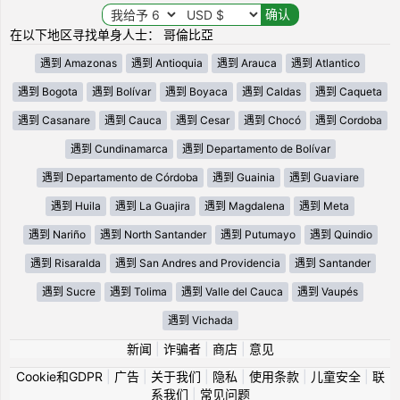
在以下地区寻找单身人士： 哥倫比亞
遇到 Amazonas
遇到 Antioquia
遇到 Arauca
遇到 Atlantico
遇到 Bogota
遇到 Bolívar
遇到 Boyaca
遇到 Caldas
遇到 Caqueta
遇到 Casanare
遇到 Cauca
遇到 Cesar
遇到 Chocó
遇到 Cordoba
遇到 Cundinamarca
遇到 Departamento de Bolívar
遇到 Departamento de Córdoba
遇到 Guainia
遇到 Guaviare
遇到 Huila
遇到 La Guajira
遇到 Magdalena
遇到 Meta
遇到 Nariño
遇到 North Santander
遇到 Putumayo
遇到 Quindio
遇到 Risaralda
遇到 San Andres and Providencia
遇到 Santander
遇到 Sucre
遇到 Tolima
遇到 Valle del Cauca
遇到 Vaupés
遇到 Vichada
新闻
|
诈骗者
|
商店
|
意见
Cookie和GDPR
|
广告
|
关于我们
|
隐私
|
使用条款
|
儿童安全
|
联
系我们
|
常见问题