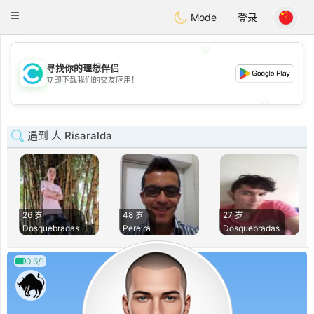
olombia
Citas
Toggle
Mode
登录
navigation
💖
寻找你的理想伴侣
💖
立即下载我们的交友应用！
💕
💕
遇到 人 Risaralda
26 岁
48 岁
27 岁
Dosquebradas
Pereira
Dosquebradas
0.6/1