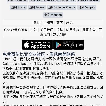
遇到 Sucre
遇到 Tolima
遇到 Valle del Cauca
遇到 Vaupés
遇到 Vichada
新闻
|
诈骗者
|
商店
|
意见
Cookie和GDPR
|
广告
|
关于我们
|
隐私
|
使用条款
|
儿童安全
|
联
系我们
|
常见问题
免费哥伦比亚交友社区 - 发现南美联系
¡Hola! 通过我们充满活力的社区体验哥伦比亚待客之道的温暖。
Colombia-citas.com连接从波哥大山区到卡塔赫纳海岸的单身人士，
庆祝哥伦比亚文化的激情和快乐。
无论您身在充满活力的麦德林、历史名城卡利还是热带巴兰基亚，都
能遇见与您分享生活热情、家庭价值观和真挚友谊的兼容哥伦比亚
人。
享受我们完全免费的平台，同时体验传奇的哥伦比亚温暖和友善。没
有隐藏费用，只有有意义联系的真实机会。
成千上万的哥伦比亚人已经通过我们值得信赖的社区建立了美好的关
系。