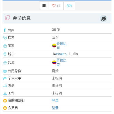
48
会员信息
Age
36 岁
搜索
友谊
哥倫比
国家
亞
Huila
城市
Pitalito
,
哥倫比
起源
亞
公民身份
离婚
学术水平
未标明
吸烟
未标明
工作
未标明
我的朋友们
登录
会员自
登录