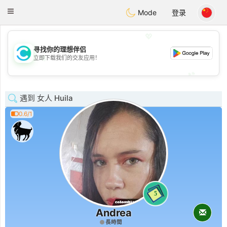
olombia
Citas
Toggle
Mode
登录
navigation
💖
寻找你的理想伴侣
💖
立即下载我们的交友应用！
💕
💕
遇到 女人 Huila
0.6/1
5
Andrea
長時間