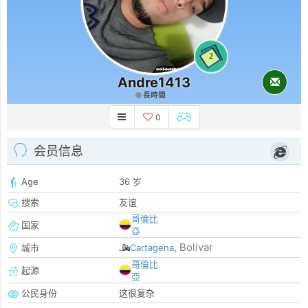
2
Andre1413
長時間
0
会员信息
Age
36 岁
搜索
友谊
哥倫比
国家
亞
Bolivar
城市
Cartagena
,
哥倫比
起源
亞
公民身份
这很复杂