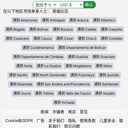
在以下地区寻找单身人士： 哥倫比亞
遇到 Amazonas
遇到 Antioquia
遇到 Arauca
遇到 Atlantico
遇到 Bogota
遇到 Bolívar
遇到 Boyaca
遇到 Caldas
遇到 Caqueta
遇到 Casanare
遇到 Cauca
遇到 Cesar
遇到 Chocó
遇到 Cordoba
遇到 Cundinamarca
遇到 Departamento de Bolívar
遇到 Departamento de Córdoba
遇到 Guainia
遇到 Guaviare
遇到 Huila
遇到 La Guajira
遇到 Magdalena
遇到 Meta
遇到 Nariño
遇到 North Santander
遇到 Putumayo
遇到 Quindio
遇到 Risaralda
遇到 San Andres and Providencia
遇到 Santander
遇到 Sucre
遇到 Tolima
遇到 Valle del Cauca
遇到 Vaupés
遇到 Vichada
新闻
|
诈骗者
|
商店
|
意见
Cookie和GDPR
|
广告
|
关于我们
|
隐私
|
使用条款
|
儿童安全
|
联
系我们
|
常见问题