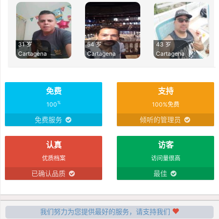
31 岁
54 岁
43 岁
Cartagena
Cartagena
Cartagena
免费
支持
%
100
100%免费
免费服务
倾听的管理员
认真
访客
优质档案
访问量很高
已确认品质
最佳
我们努力为您提供最好的服务，请支持我们