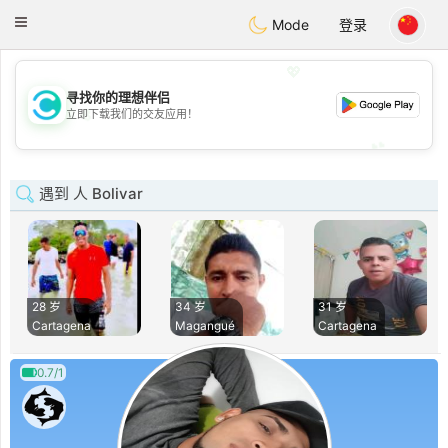
olombia
Citas
Toggle
Mode
登录
navigation
💖
寻找你的理想伴侣
💖
立即下载我们的交友应用！
💕
💕
遇到 人 Bolivar
28 岁
34 岁
31 岁
Cartagena
Magangué
Cartagena
0.7/1