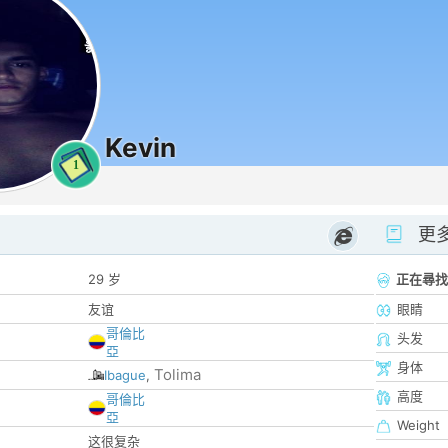
Kevin
1
更
29 岁
正在尋找
友谊
眼睛
哥倫比
头发
亞
身体
Tolima
Ibague
,
高度
哥倫比
亞
Weight
这很复杂