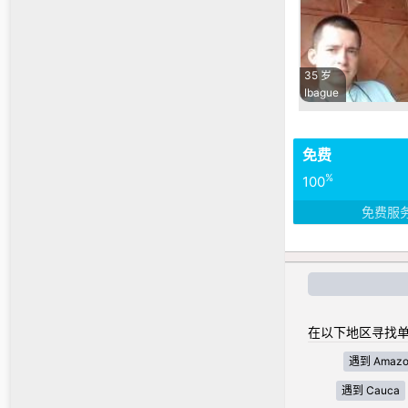
35 岁
Ibague
免费
%
100
免费服
在以下地区寻找单
遇到 Amazo
遇到 Cauca