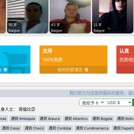
50 岁
43 岁
22 岁
Ibague
Ibague
Ibague
支持
认真
100%免费
优质档
务
倾听的管理员
我们努力为您提供最好的服务，请
身人士： 哥倫比亞
nas
遇到 Antioquia
遇到 Arauca
遇到 Atlantico
遇到 Bogota
遇到 Bolív
遇到 Cesar
遇到 Chocó
遇到 Cordoba
遇到 Cundinamarca
遇到 Departa