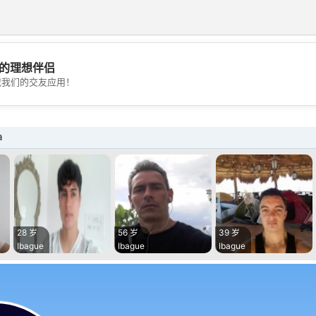
的理想伴侣
💖
载我们的交友应用！
💕
a
28 岁
56 岁
39 岁
Ibague
Ibague
Ibague