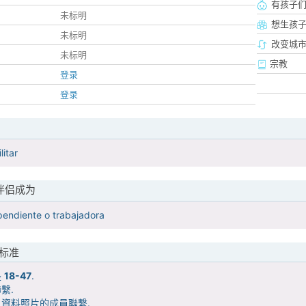
有孩子
未标明
想生孩
未标明
改变城市
未标明
宗教
登录
登录
litar
伴侣成为
pendiente o trabajadora
标准
是
18-47
.
繫.
資料照片的成員聯繫.